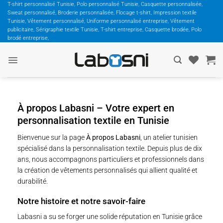
Passer
T-shirt personnalisé Tunisie, Polo personnalisé Tunisie, Casquette personnalisée,
Sweat personnalisé, Broderie personnalisée, Flocage t-shirt, Impression textile
au
Tunisie, Vêtement personnalisé, Uniforme personnalisé entreprise, Vêtement
contenu
publicitaire, Sérigraphie textile Tunisie, T-shirt entreprise, Casquette brodée, Polo
brodé entreprise,
À propos Labasni – Votre expert en
personnalisation textile en Tunisie
Bienvenue sur la page
À propos Labasni
, un atelier tunisien
spécialisé dans la personnalisation textile. Depuis plus de dix
ans, nous accompagnons particuliers et professionnels dans
la création de vêtements personnalisés qui allient qualité et
durabilité.
Notre histoire et notre savoir-faire
Labasni a su se forger une solide réputation en Tunisie grâce