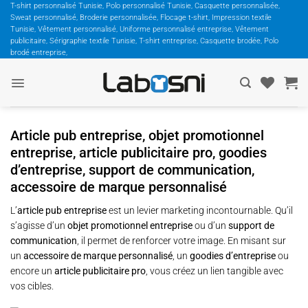
Passer
T-shirt personnalisé Tunisie, Polo personnalisé Tunisie, Casquette personnalisée,
Sweat personnalisé, Broderie personnalisée, Flocage t-shirt, Impression textile
au
Tunisie, Vêtement personnalisé, Uniforme personnalisé entreprise, Vêtement
contenu
publicitaire, Sérigraphie textile Tunisie, T-shirt entreprise, Casquette brodée, Polo
brodé entreprise,
Article pub entreprise, objet promotionnel
entreprise, article publicitaire pro, goodies
d’entreprise, support de communication,
accessoire de marque personnalisé
L’
article pub entreprise
est un levier marketing incontournable. Qu’il
s’agisse d’un
objet promotionnel entreprise
ou d’un
support de
communication
, il permet de renforcer votre image. En misant sur
un
accessoire de marque personnalisé
, un
goodies d’entreprise
ou
encore un
article publicitaire pro
, vous créez un lien tangible avec
vos cibles.