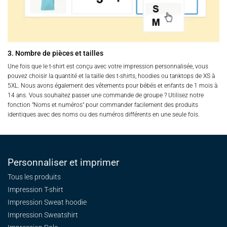
3. Nombre de pièces et tailles
Une fois que le t-shirt est conçu avec votre impression personnalisée, vous
pouvez choisir la quantité et la taille des t-shirts, hoodies ou tanktops de XS à
5XL. Nous avons également des vêtements pour bébés et enfants de 1 mois à
14 ans. Vous souhaitez passer une commande de groupe ? Utilisez notre
fonction "Noms et numéros" pour commander facilement des produits
identiques avec des noms ou des numéros différents en une seule fois.
Personnaliser et imprimer
Tous les produits
Impression T-shirt
Impression Sweat
hoodie
Impression Sweatshirt