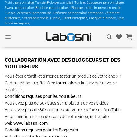
Passer
T-shirt personnalisé Tunisie, Polo personnalisé Tunisie, Casquette personnalisée,
Sweat personnalisé, Broderie personnalisée, Flocage t-shirt, Impression textile
au
Tunisie, Vêtement personnalisé, Uniforme personnalisé entreprise, Vêtement
contenu
publicitaire, Sérigraphie textile Tunisie, T-shirt entreprise, Casquette brodée, Polo
brodé entreprise,
COLLABORATION AVEC DES BLOGGEURS ET DES
YOUTUBEURS
Vous êtes créatif, et aimeriez tester un produit de votre choix ?
Contactez-nous grâce à ce
formulaire
et laissez parler votre
créativité.
Conditions requises pour les YouTubeurs
Vous avez plus de 50k vues sur la plupart de vos vidéos
Vous avez plus de 30k abonnés sur votre chaîne sur YouTube
Vous mentionnez, en dessous de votre vidéo, notre site
web
www.labasni.com
Conditions requises pour les Bloggeurs
Votre blog a des lecteurs réguliers