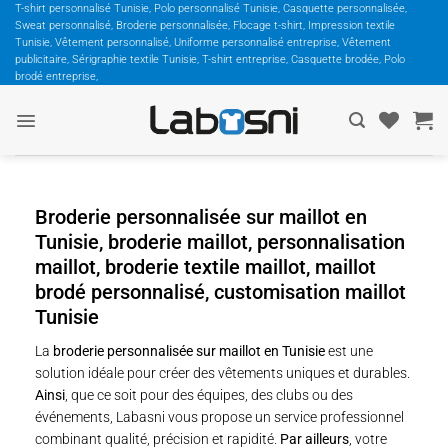
Passer
T-shirt personnalisé Tunisie, Polo personnalisé Tunisie, Casquette personnalisée,
Sweat personnalisé, Broderie personnalisée, Flocage t-shirt, Impression textile
au
Tunisie, Vêtement personnalisé, Uniforme personnalisé entreprise, Vêtement
contenu
publicitaire, Sérigraphie textile Tunisie, T-shirt entreprise, Casquette brodée, Polo
brodé entreprise,
Broderie personnalisée sur maillot en
Tunisie, broderie maillot, personnalisation
maillot, broderie textile maillot, maillot
brodé personnalisé, customisation maillot
Tunisie
La
broderie personnalisée sur maillot en Tunisie
est une
solution idéale pour créer des vêtements uniques et durables.
Ainsi
, que ce soit pour des équipes, des clubs ou des
événements, Labasni vous propose un service professionnel
combinant qualité, précision et rapidité.
Par ailleurs
, votre