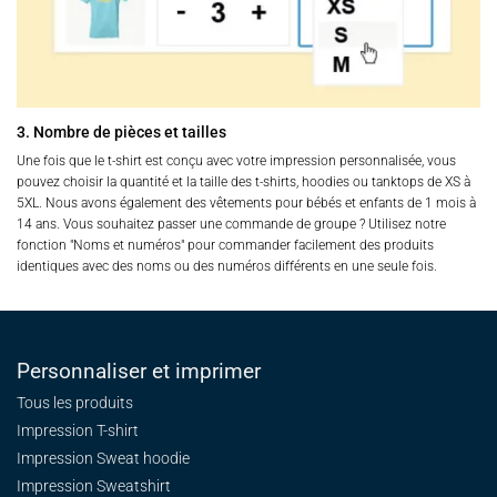
3. Nombre de pièces et tailles
Une fois que le t-shirt est conçu avec votre impression personnalisée, vous
pouvez choisir la quantité et la taille des t-shirts, hoodies ou tanktops de XS à
5XL. Nous avons également des vêtements pour bébés et enfants de 1 mois à
14 ans. Vous souhaitez passer une commande de groupe ? Utilisez notre
fonction "Noms et numéros" pour commander facilement des produits
identiques avec des noms ou des numéros différents en une seule fois.
Personnaliser et imprimer
Tous les produits
Impression T-shirt
Impression Sweat
hoodie
Impression Sweatshirt