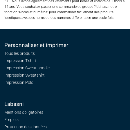
5XL. Nous avons également des vêtements pour bébés et enfants de 1 mois à
14 ans. Vous souhaitez passer une commande de groupe ? Utilisez notre
fonction "Noms et numéros" pour commander facilement des produits
identiques avec des noms ou des numéros différents en une seule fois.
Personnaliser et imprimer
Tous les produits
Impression T-shirt
Impression Sweat
hoodie
Impression Sweatshirt
Impression Polo
Labasni
Mentions obligatoires
Emplois
Protection des données