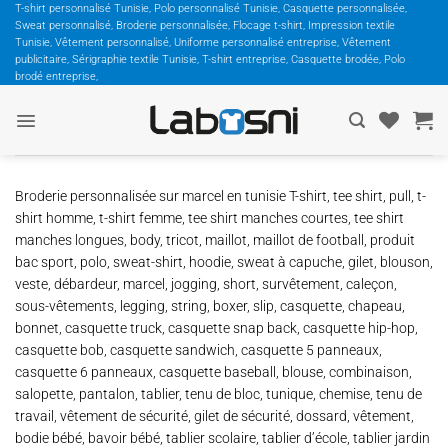
Passer
T-shirt personnalisé Tunisie, Polo personnalisé Tunisie, Casquette personnalisée,
Sweat personnalisé, Broderie personnalisée, Flocage t-shirt, Impression textile
au
Tunisie, Vêtement personnalisé, Uniforme personnalisé entreprise, Vêtement
contenu
publicitaire, Sérigraphie textile Tunisie, T-shirt entreprise, Casquette brodée, Polo
brodé entreprise,
Broderie personnalisée sur marcel en tunisie T-shirt, tee shirt, pull, t-
shirt homme, t-shirt femme, tee shirt manches courtes, tee shirt
manches longues, body, tricot, maillot, maillot de football, produit
bac sport, polo, sweat-shirt, hoodie, sweat à capuche, gilet, blouson,
veste, débardeur, marcel, jogging, short, survêtement, caleçon,
sous-vêtements, legging, string, boxer, slip, casquette, chapeau,
bonnet, casquette truck, casquette snap back, casquette hip-hop,
casquette bob, casquette sandwich, casquette 5 panneaux,
casquette 6 panneaux, casquette baseball, blouse, combinaison,
salopette, pantalon, tablier, tenu de bloc, tunique, chemise, tenu de
travail, vêtement de sécurité, gilet de sécurité, dossard, vêtement,
bodie bébé, bavoir bébé, tablier scolaire, tablier d’école, tablier jardin