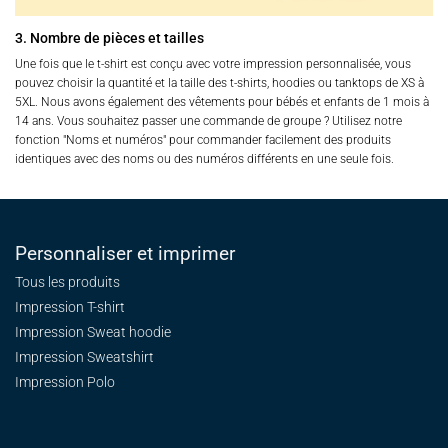
3. Nombre de pièces et tailles
Une fois que le t-shirt est conçu avec votre impression personnalisée, vous
pouvez choisir la quantité et la taille des t-shirts, hoodies ou tanktops de XS à
5XL. Nous avons également des vêtements pour bébés et enfants de 1 mois à
14 ans. Vous souhaitez passer une commande de groupe ? Utilisez notre
fonction "Noms et numéros" pour commander facilement des produits
identiques avec des noms ou des numéros différents en une seule fois.
Personnaliser et imprimer
Tous les produits
Impression T-shirt
Impression Sweat
hoodie
Impression Sweatshirt
Impression Polo