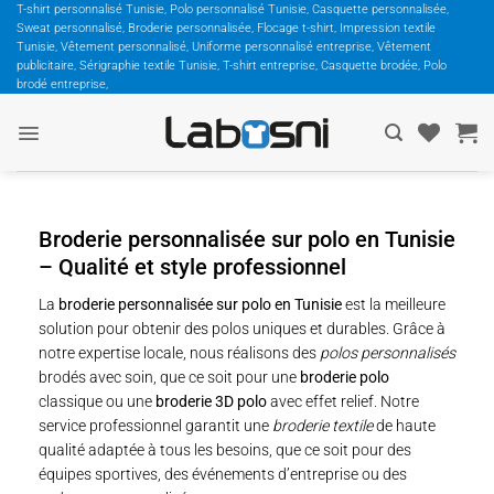
Passer
T-shirt personnalisé Tunisie, Polo personnalisé Tunisie, Casquette personnalisée,
Sweat personnalisé, Broderie personnalisée, Flocage t-shirt, Impression textile
au
Tunisie, Vêtement personnalisé, Uniforme personnalisé entreprise, Vêtement
contenu
publicitaire, Sérigraphie textile Tunisie, T-shirt entreprise, Casquette brodée, Polo
brodé entreprise,
Broderie personnalisée sur polo en Tunisie
– Qualité et style professionnel
La
broderie personnalisée sur polo en Tunisie
est la meilleure
solution pour obtenir des polos uniques et durables. Grâce à
notre expertise locale, nous réalisons des
polos personnalisés
brodés avec soin, que ce soit pour une
broderie polo
classique ou une
broderie 3D polo
avec effet relief. Notre
service professionnel garantit une
broderie textile
de haute
qualité adaptée à tous les besoins, que ce soit pour des
équipes sportives, des événements d’entreprise ou des