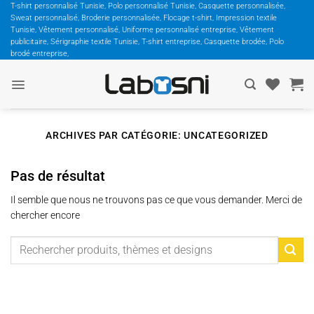
Passer
T-shirt personnalisé Tunisie, Polo personnalisé Tunisie, Casquette personnalisée,
Sweat personnalisé, Broderie personnalisée, Flocage t-shirt, Impression textile
au
Tunisie, Vêtement personnalisé, Uniforme personnalisé entreprise, Vêtement
contenu
publicitaire, Sérigraphie textile Tunisie, T-shirt entreprise, Casquette brodée, Polo
brodé entreprise,
ARCHIVES PAR CATÉGORIE:
UNCATEGORIZED
Pas de résultat
Il semble que nous ne trouvons pas ce que vous demander. Merci de
chercher encore