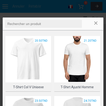
0
Annuler
Rétablir
Options
20.50TND
21.20TND
T-Shirt Col V Unisexe
T-Shirt Ajusté Homme
23.50TND
24.70TND