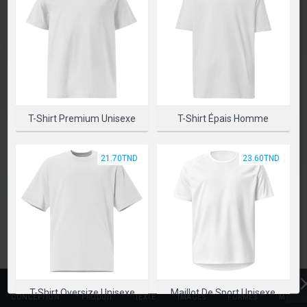
PLEASE SELECT A PRODUCT TO START DESIGNING
SÉLECTIONNER UN PRODUIT
T-Shirt Premium Unisexe
T-Shirt Épais Homme
21.70TND
23.60TND
T-Shirt Oversize Unisexe
Maillot De Sport Unisexe
CONCEPTION
PRODUIT
TEXTE
IMAGES
FORMES
MODÈL