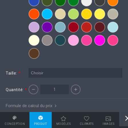
Taille:
*
Quantité:
*
Formule de calcul du prix
CONCEPTION
PRODUIT
MODÈLES
CLIPARTS
IMAGES
TE