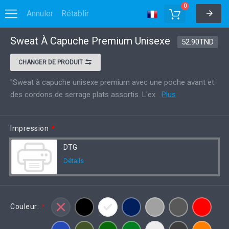
0
Annuler
Rétablir
Sweat À Capuche Premium Unisexe
Options
Enregistrer dans MyDesigns
52.90TND
CHANGER DE PRODUIT
"Sweat à capuche unisexe premium avec une poche avant et
des cordons de serrage plats assortis. L'ex
Plus
Impression
*
DTG
Détails
Couleur:
*