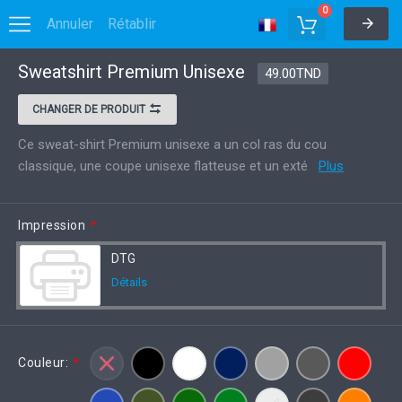
0
Annuler
Rétablir
Sweatshirt Premium Unisexe
Options
Enregistrer dans MyDesigns
49.00TND
CHANGER DE PRODUIT
Ce sweat-shirt Premium unisexe a un col ras du cou
classique, une coupe unisexe flatteuse et un exté
Plus
Impression
*
DTG
Détails
Couleur:
*