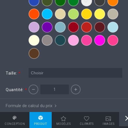
Taille:
*
Quantité:
*
Formule de calcul du prix
CONCEPTION
PRODUIT
MODÈLES
CLIPARTS
IMAGES
TE