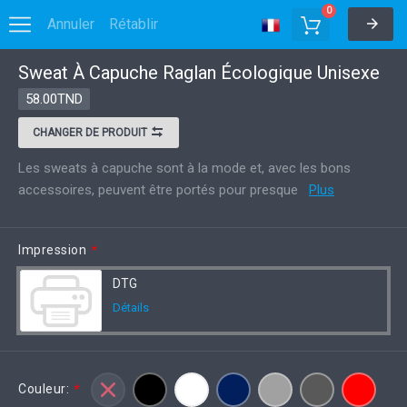
0
Annuler
Rétablir
Sweat À Capuche Raglan Écologique Unisexe
Options
Enregistrer dans MyDesigns
58.00TND
CHANGER DE PRODUIT
Les sweats à capuche sont à la mode et, avec les bons
accessoires, peuvent être portés pour presque
Plus
Impression
*
DTG
Détails
Couleur:
*