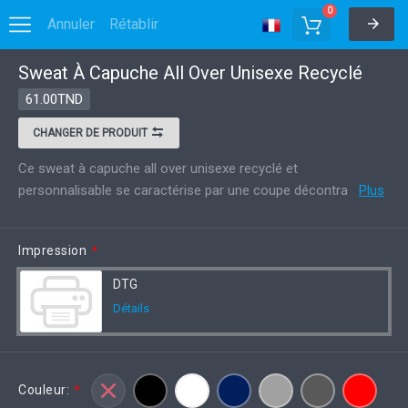
0
Annuler
Rétablir
Sweat À Capuche All Over Unisexe Recyclé
Options
Enregistrer dans MyDesigns
61.00TND
CHANGER DE PRODUIT
Ce sweat à capuche all over unisexe recyclé et
personnalisable se caractérise par une coupe décontra
Plus
Impression
*
DTG
Détails
Couleur:
*