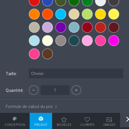
Taille:
*
Quantité:
*
Formule de calcul du prix
CONCEPTION
PRODUIT
MODÈLES
CLIPARTS
IMAGES
TE