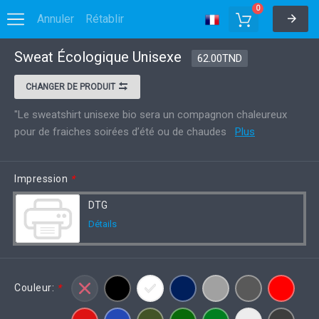
0
Annuler
Rétablir
Sweat Écologique Unisexe
Options
Enregistrer dans MyDesigns
62.00TND
CHANGER DE PRODUIT
"Le sweatshirt unisexe bio sera un compagnon chaleureux
pour de fraiches soirées d’été ou de chaudes
Plus
Impression
*
DTG
Détails
Couleur:
*