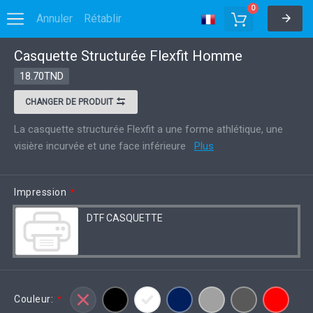
0
Annuler
Rétablir
Casquette Structurée Flexfit Homme
Options
Enregistrer dans MyDesigns
18.70TND
CHANGER DE PRODUIT
La casquette structurée Flexfit a une forme athlétique, une
visière incurvée et une face inférieure
Plus
Impression
*
DTF CASQUETTE
Couleur:
*