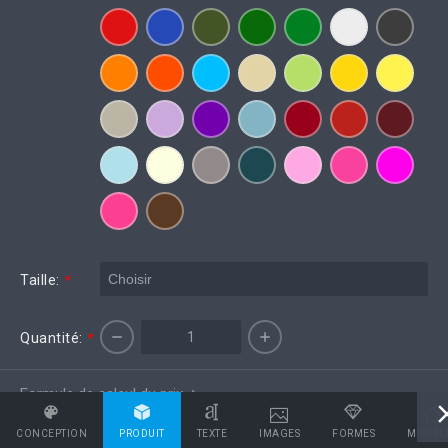
Taille:
*
Quantité:
*
Formule de calcul du prix
CONCEPTION
PRODUIT
TEXTE
IMAGES
FORMES
MODÈL