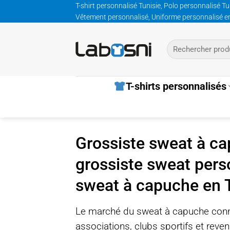
Passer
T-shirt personnalisé Tunisie, Polo personnalisé Tu
Vêtement personnalisé, Uniforme personnalisé entre
au
contenu
Recherche
pour :
T-shirts personnalisés
Grossiste sweat à ca
grossiste sweat pers
sweat à capuche en 
Le marché du sweat à capuche conna
associations, clubs sportifs et reve