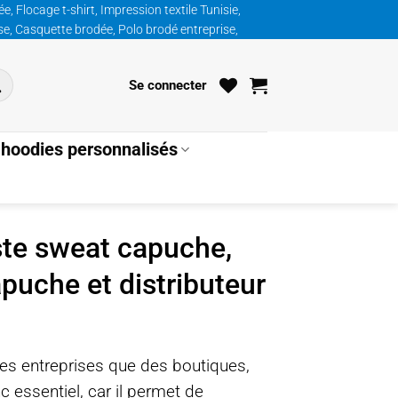
, Flocage t-shirt, Impression textile Tunisie,
ise, Casquette brodée, Polo brodé entreprise,
Se connecter
hoodies personnalisés
ste sweat capuche,
puche et distributeur
es entreprises que des boutiques,
 essentiel, car il permet de