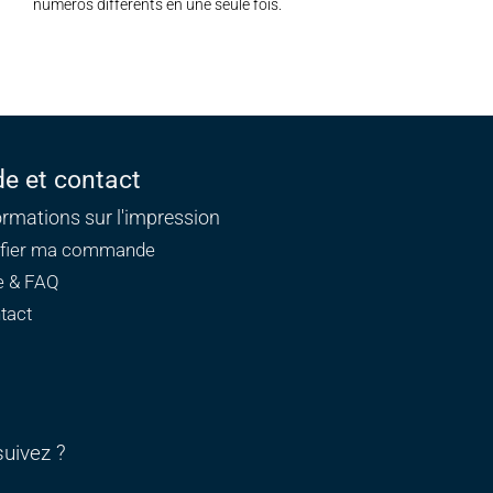
numéros différents en une seule fois.
de et contact
ormations sur l'impression
ifier ma commande
e & FAQ
tact
uivez ?