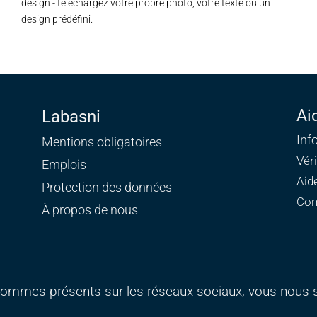
design - téléchargez votre propre photo, votre texte ou un
design prédéfini.
Ai
Labasni
Inf
Mentions obligatoires
Vér
Emplois
Aid
Protection des données
Con
À propos de nous
ommes présents sur les réseaux sociaux, vous nous s