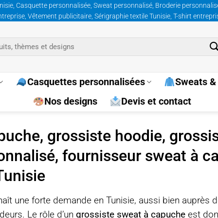
nisie, Casquette personnalisée, Sweat personnalisé, Broderie personnalisée
prise, Vêtement publicitaire, Sérigraphie textile Tunisie, T-shirt entrepr
Casquettes personnalisées
Sweats & 
Nos designs
Devis et contact
puche, grossiste hoodie, grossi
onnalisé, fournisseur sweat à ca
Tunisie
ît une forte demande en Tunisie, aussi bien auprès d
ndeurs. Le rôle d’un
grossiste sweat à capuche
est donc