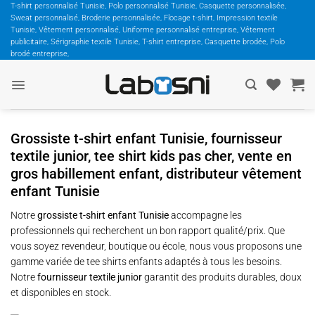
Passer
T-shirt personnalisé Tunisie, Polo personnalisé Tunisie, Casquette personnalisée,
Sweat personnalisé, Broderie personnalisée, Flocage t-shirt, Impression textile
au
Tunisie, Vêtement personnalisé, Uniforme personnalisé entreprise, Vêtement
contenu
publicitaire, Sérigraphie textile Tunisie, T-shirt entreprise, Casquette brodée, Polo
brodé entreprise,
Grossiste t-shirt enfant Tunisie, fournisseur
textile junior, tee shirt kids pas cher, vente en
gros habillement enfant, distributeur vêtement
enfant Tunisie
Notre
grossiste t-shirt enfant Tunisie
accompagne les
professionnels qui recherchent un bon rapport qualité/prix. Que
vous soyez revendeur, boutique ou école, nous vous proposons une
gamme variée de tee shirts enfants adaptés à tous les besoins.
Notre
fournisseur textile junior
garantit des produits durables, doux
et disponibles en stock.