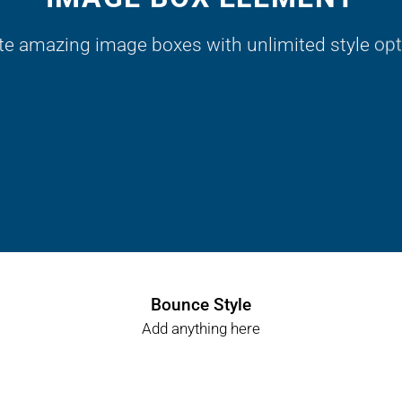
te amazing image boxes with unlimited style opt
Label Style
Add
Bounce Style
any elements
Add anything here
here..