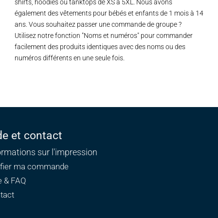
shirts, hoodies ou tanktops de XS à 5XL. Nous avons
également des vêtements pour bébés et enfants de 1 mois à 14
ans. Vous souhaitez passer une commande de groupe ?
Utilisez notre fonction "Noms et numéros" pour commander
facilement des produits identiques avec des noms ou des
numéros différents en une seule fois.
de et contact
ormations sur l'impression
ifier ma commande
e & FAQ
tact