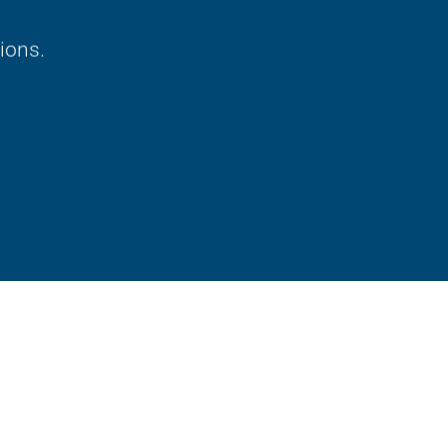
ions.
Badge Style
You can add shortcodes here