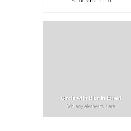
Some smaller text
Circle with Blur In Effect
Add any elements here..