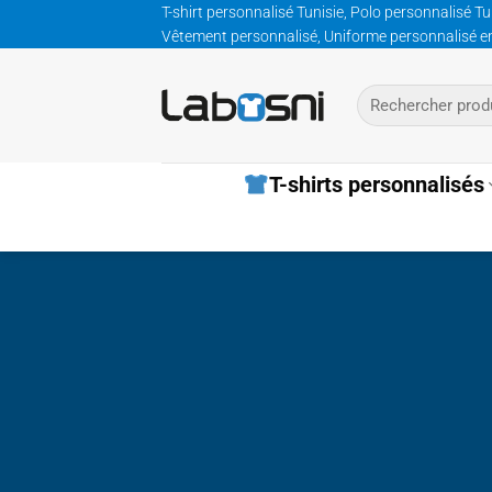
Passer
T-shirt personnalisé Tunisie, Polo personnalisé Tu
Vêtement personnalisé, Uniforme personnalisé entre
au
contenu
Recherche
pour :
T-shirts personnalisés