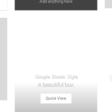
Add anything here
Simple Shade Style
A beautiful box.
Quick View