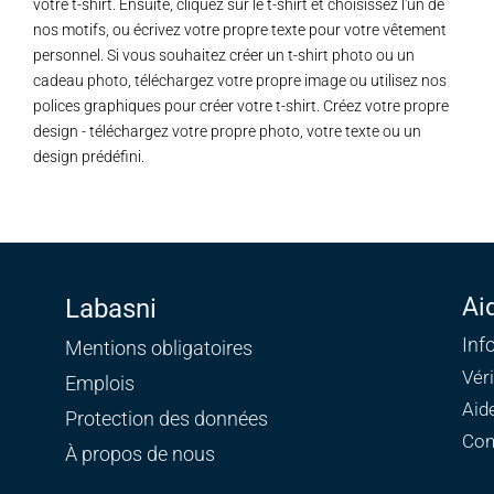
votre t-shirt. Ensuite, cliquez sur le t-shirt et choisissez l'un de
nos motifs, ou écrivez votre propre texte pour votre vêtement
personnel. Si vous souhaitez créer un t-shirt photo ou un
cadeau photo, téléchargez votre propre image ou utilisez nos
polices graphiques pour créer votre t-shirt. Créez votre propre
design - téléchargez votre propre photo, votre texte ou un
design prédéfini.
Ai
Labasni
Inf
Mentions obligatoires
Vér
Emplois
Aid
Protection des données
Con
À propos de nous