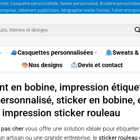
nisie, Casquette personnalisée, Sweat personnalisé, Broderie personnalisée
prise, Vêtement publicitaire, Sérigraphie textile Tunisie, T-shirt entrepr
Casquettes personnalisées
Sweats & 
Nos designs
Devis et contact
nt en bobine, impression étiquet
ersonnalisé, sticker en bobine, 
 impression sticker rouleau
 pas cher
vous offre une solution idéale pour étiqueter
n artisan ou une grande entreprise, le
sticker roulea