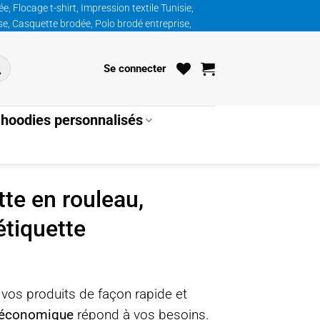
, Flocage t-shirt, Impression textile Tunisie,
ise, Casquette brodée, Polo brodé entreprise,
Se connecter
hoodies personnalisés
te en rouleau,
étiquette
 vos produits de façon rapide et
u économique
répond à vos besoins.