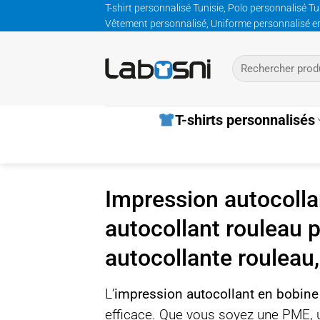
Passer
T-shirt personnalisé Tunisie, Polo personnalisé Tu
Vêtement personnalisé, Uniforme personnalisé entre
au
contenu
Recherche
pour :
T-shirts personnalisés
Impression autocolla
autocollant rouleau p
autocollante rouleau,
L’
impression autocollant en bobine
efficace. Que vous soyez une PME, u