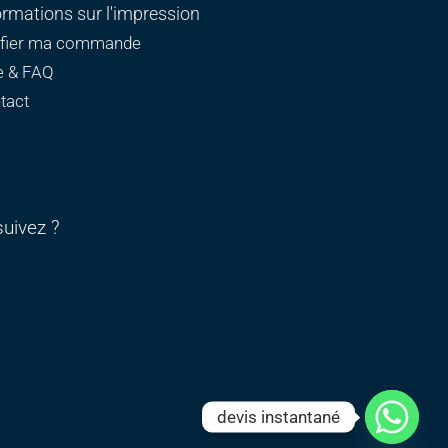
ormations sur l'impression
ifier ma commande
e & FAQ
tact
uivez ?
devis instantané