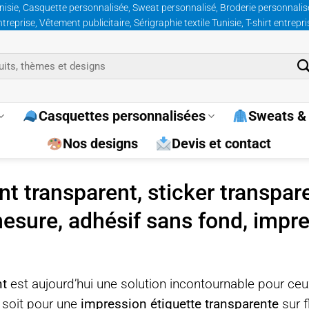
nisie, Casquette personnalisée, Sweat personnalisé, Broderie personnalisée
prise, Vêtement publicitaire, Sérigraphie textile Tunisie, T-shirt entrepr
Casquettes personnalisées
Sweats & 
Nos designs
Devis et contact
t transparent, sticker transpar
mesure, adhésif sans fond, impr
nt
est aujourd’hui une solution incontournable pour ceux 
 soit pour une
impression étiquette transparente
sur f