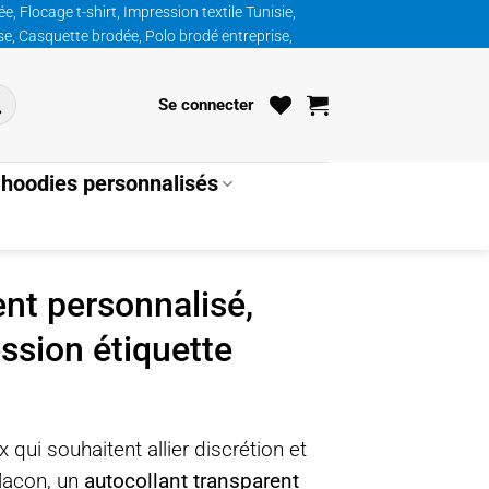
, Flocage t-shirt, Impression textile Tunisie,
ise, Casquette brodée, Polo brodé entreprise,
Se connecter
hoodies personnalisés
ent personnalisé,
ession étiquette
qui souhaitent allier discrétion et
lacon, un
autocollant transparent