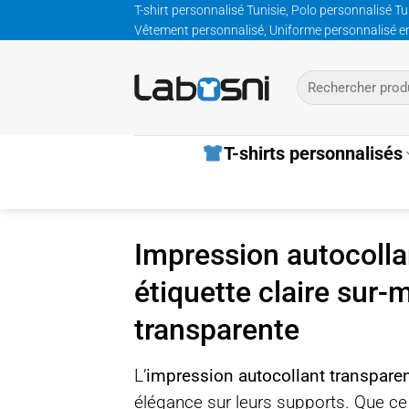
Passer
T-shirt personnalisé Tunisie, Polo personnalisé Tu
Vêtement personnalisé, Uniforme personnalisé entre
au
contenu
Recherche
pour :
T-shirts personnalisés
Impression autocollan
étiquette claire sur-
transparente
L’
impression autocollant transpare
élégance sur leurs supports. Que ce