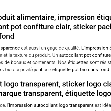
oduit alimentaire, impression étiq
nt pot confiture clair, sticker pac
 fond
nsparence
est aussi un gage de qualité. L’
impression é
r et la texture du produit. Un
autocollant pot confiture 
s de bocaux et contenants. Nos étiquettes sont résista
s bio qui privilégient une
étiquette pot bio sans fond
.
 logo transparent, sticker logo cl
 marque transparent, étiquette lo
e, l’
impression autocollant logo transparent
est idéa