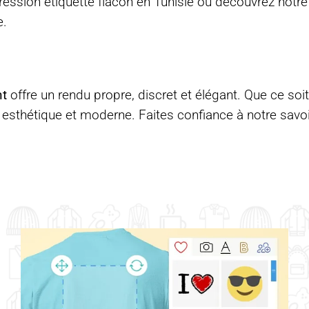
ession étiquette flacon en Tunisie
ou découvrez notr
e
.
nt
offre un rendu propre, discret et élégant. Que ce soit
n esthétique et moderne. Faites confiance à notre savoir