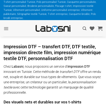
Passer
T-shirt personnalisé Tunisie, Polo personnalisé Tunisie, Casquette personnalisée,
Sweat personnalisé, Broderie personnalisée, Flocage t-shirt, Impression textile
au
Tunisie, Vêtement personnalisé, Uniforme personnalisé entreprise, Vêtement
contenu
publicitaire, Sérigraphie textile Tunisie, T-shirt entreprise, Casquette brodée, Polo
brodé entreprise,
Impression DTF – transfert DTF, DTF textile,
impression directe film, impression numérique
textile DTF, personnalisation DTF
Chez
Labasni
, nous proposons un service d’
impression DTF
innovant en Tunisie. Cette méthode de
transfert DTF
offre un rendu
net, souple et durable sur tous types de vêtements. Que vous soyez
une entreprise, un créateur ou un particulier, la
personnalisation
textile
avec cette technologie garantit un marquage de qualité
professionnelle.
Des visuels nets et durables sur vos t-shirts