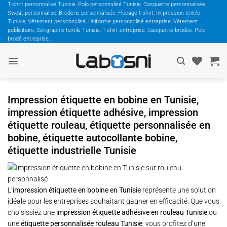
Passer
T-shirt personnalisé Tunisie, Polo personnalisé Tunisie, Casquette personnalisée,
Sweat personnalisé, Broderie personnalisée, Flocage t-shirt, Impression textile
au
Tunisie, Vêtement personnalisé, Uniforme personnalisé entreprise, Vêtement
contenu
publicitaire, Sérigraphie textile Tunisie, T-shirt entreprise, Casquette brodée, Polo
brodé entreprise,
Impression étiquette en bobine en Tunisie,
impression étiquette adhésive, impression
étiquette rouleau, étiquette personnalisée en
bobine, étiquette autocollante bobine,
étiquette industrielle Tunisie
L’
impression étiquette en bobine en Tunisie
représente une solution
idéale pour les entreprises souhaitant gagner en efficacité. Que vous
choisissiez une
impression étiquette adhésive en rouleau Tunisie
ou
une
étiquette personnalisée rouleau Tunisie
, vous profitez d’une