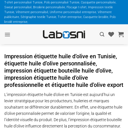
Passer
T-shirt personnalisé Tunisie, Polo personnalisé Tunisie, Casquette personnalisée,
Sweat personnalisé, Broderie personnalisée, Flocage t-shirt, Impression textile
au
Tunisie, Vêtement personnalisé, Uniforme personnalisé entreprise, Vêtement
contenu
publicitaire, Sérigraphie textile Tunisie, T-shirt entreprise, Casquette brodée, Polo
brodé entreprise,
Impression étiquette huile d’olive en Tunisie,
étiquette huile d’olive personnalisée,
impression étiquette bouteille huile d’olive,
impression étiquette huile d’olive
professionnelle et étiquette huile d’olive export
L’impression étiquette huile d’olive en Tunisie est aujourd’hui un
levier stratégique pour les producteurs, huileries et marques
souhaitant se différencier durablement. En effet, une étiquette huile
d’olive personnalisée permet de valoriser l’origine, la qualité et
l’identité visuelle du produit. De plus, l’impression étiquette bouteille
huile d’olive influence directement la perception du consommateur.