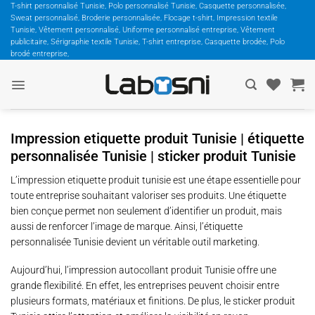
Passer
T-shirt personnalisé Tunisie, Polo personnalisé Tunisie, Casquette personnalisée,
Sweat personnalisé, Broderie personnalisée, Flocage t-shirt, Impression textile
au
Tunisie, Vêtement personnalisé, Uniforme personnalisé entreprise, Vêtement
contenu
publicitaire, Sérigraphie textile Tunisie, T-shirt entreprise, Casquette brodée, Polo
brodé entreprise,
Impression etiquette produit Tunisie | étiquette
personnalisée Tunisie | sticker produit Tunisie
L’impression etiquette produit tunisie est une étape essentielle pour
toute entreprise souhaitant valoriser ses produits. Une étiquette
bien conçue permet non seulement d’identifier un produit, mais
aussi de renforcer l’image de marque. Ainsi, l’étiquette
personnalisée Tunisie devient un véritable outil marketing.
Aujourd’hui, l’impression autocollant produit Tunisie offre une
grande flexibilité. En effet, les entreprises peuvent choisir entre
plusieurs formats, matériaux et finitions. De plus, le sticker produit