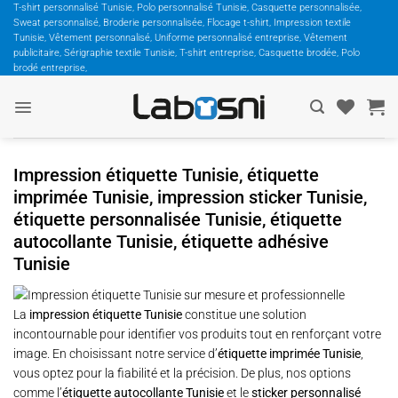
Passer
T-shirt personnalisé Tunisie, Polo personnalisé Tunisie, Casquette personnalisée,
Sweat personnalisé, Broderie personnalisée, Flocage t-shirt, Impression textile
au
Tunisie, Vêtement personnalisé, Uniforme personnalisé entreprise, Vêtement
contenu
publicitaire, Sérigraphie textile Tunisie, T-shirt entreprise, Casquette brodée, Polo
brodé entreprise,
Impression étiquette Tunisie, étiquette
imprimée Tunisie, impression sticker Tunisie,
étiquette personnalisée Tunisie, étiquette
autocollante Tunisie, étiquette adhésive
Tunisie
La
impression étiquette Tunisie
constitue une solution
incontournable pour identifier vos produits tout en renforçant votre
image. En choisissant notre service d’
étiquette imprimée Tunisie
,
vous optez pour la fiabilité et la précision. De plus, nos options
comme l’
étiquette autocollante Tunisie
et le
sticker personnalisé