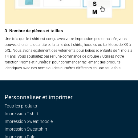
3. Nombre de pièces et tailles
Une fois que le t-shirt est conçu avec votre impression personnalisée, vous
pouvez choisir la quantité et la taille des t-shirts, hoodies ou tanktops de XS à
5XL. Nous avons également des vêtements pour bébés et enfants de 1 mois à
14 ans. Vous souhaitez passer une commande de groupe ? Utilisez notre
fonction "Noms et numéros" pour commander facilement des produits
identiques avec des noms ou des numéros différents en une seule fois.
Personnaliser et imprimer
Tous les produits
Impression T-shirt
Impression Sweat
hoodie
Impression Sweatshirt
Impression Polo