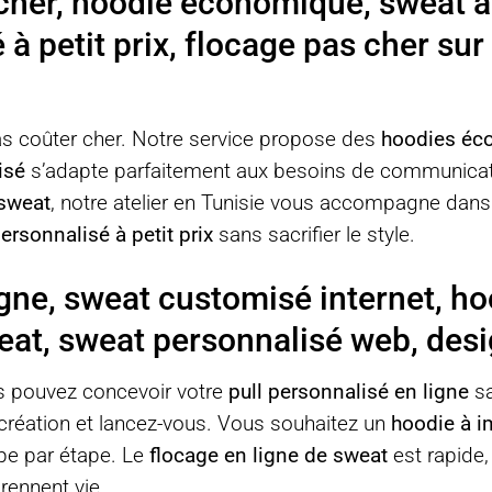
 cher, hoodie économique, sweat 
à petit prix, flocage pas cher su
as coûter cher. Notre service propose des
hoodies éc
isé
s’adapte parfaitement aux besoins de communicati
 sweat
, notre atelier en Tunisie vous accompagne dans l
rsonnalisé à petit prix
sans sacrifier le style.
igne, sweat customisé internet, h
eat, sweat personnalisé web, desi
ous pouvez concevoir votre
pull personnalisé en ligne
sa
 création et lancez-vous. Vous souhaitez un
hoodie à 
ape par étape. Le
flocage en ligne de sweat
est rapide,
rennent vie.