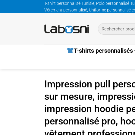
Passer
T-shirt personnalisé Tunisie, Polo personnalisé Tu
Vêtement personnalisé, Uniforme personnalisé entre
au
contenu
Recherche
pour :
T-shirts personnalisés
Impression pull pers
sur mesure, impressi
impression hoodie per
personnalisé pro, ho
vêtement professionne