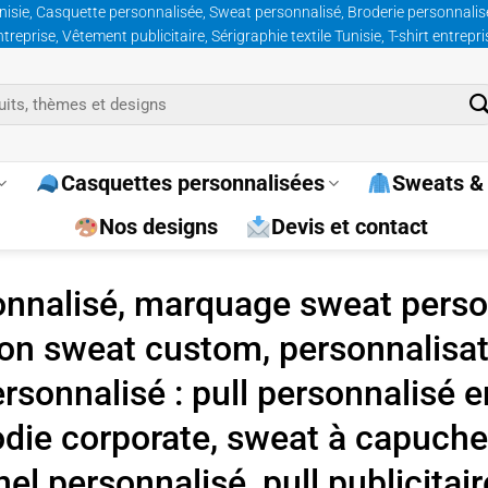
nisie, Casquette personnalisée, Sweat personnalisé, Broderie personnalisée
prise, Vêtement publicitaire, Sérigraphie textile Tunisie, T-shirt entrepr
Casquettes personnalisées
Sweats & 
Nos designs
Devis et contact
onnalisé, marquage sweat person
on sweat custom, personnalisat
sonnalisé : pull personnalisé e
odie corporate, sweat à capuche
l personnalisé, pull publicitair