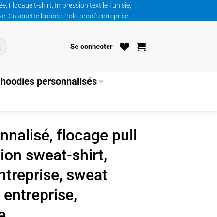
, Flocage t-shirt, Impression textile Tunisie,
ise, Casquette brodée, Polo brodé entreprise,
Se connecter
hoodies personnalisés
nalisé, flocage pull
ion sweat-shirt,
ntreprise, sweat
 entreprise,
e