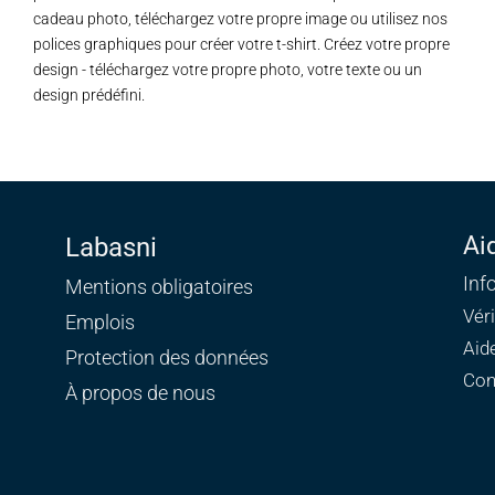
cadeau photo, téléchargez votre propre image ou utilisez nos
polices graphiques pour créer votre t-shirt. Créez votre propre
design - téléchargez votre propre photo, votre texte ou un
design prédéfini.
Ai
Labasni
Inf
Mentions obligatoires
Vér
Emplois
Aid
Protection des données
Con
À propos de nous