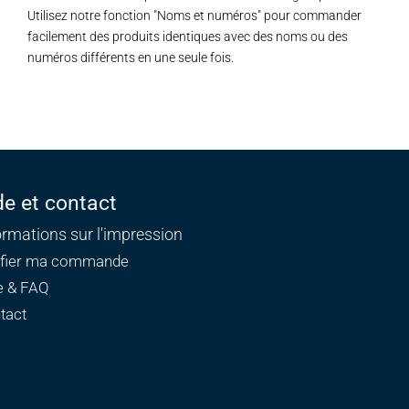
Utilisez notre fonction "Noms et numéros" pour commander
facilement des produits identiques avec des noms ou des
numéros différents en une seule fois.
de et contact
ormations sur l'impression
ifier ma commande
e & FAQ
tact