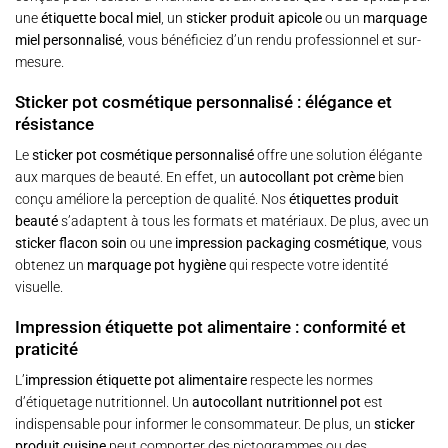
une
étiquette bocal miel
, un
sticker produit apicole
ou un
marquage
miel personnalisé
, vous bénéficiez d’un rendu professionnel et sur-
mesure.
Sticker pot cosmétique personnalisé : élégance et
résistance
Le
sticker pot cosmétique personnalisé
offre une solution élégante
aux marques de beauté. En effet, un
autocollant pot crème
bien
conçu améliore la perception de qualité. Nos
étiquettes produit
beauté
s’adaptent à tous les formats et matériaux. De plus, avec un
sticker flacon soin
ou une
impression packaging cosmétique
, vous
obtenez un
marquage pot hygiène
qui respecte votre identité
visuelle.
Impression étiquette pot alimentaire : conformité et
praticité
L’
impression étiquette pot alimentaire
respecte les normes
d’étiquetage nutritionnel. Un
autocollant nutritionnel pot
est
indispensable pour informer le consommateur. De plus, un
sticker
produit cuisine
peut comporter des pictogrammes ou des