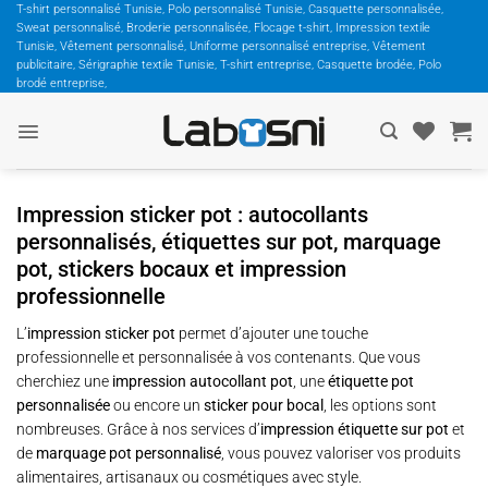
Passer
T-shirt personnalisé Tunisie, Polo personnalisé Tunisie, Casquette personnalisée,
Sweat personnalisé, Broderie personnalisée, Flocage t-shirt, Impression textile
au
Tunisie, Vêtement personnalisé, Uniforme personnalisé entreprise, Vêtement
contenu
publicitaire, Sérigraphie textile Tunisie, T-shirt entreprise, Casquette brodée, Polo
brodé entreprise,
Impression sticker pot : autocollants
personnalisés, étiquettes sur pot, marquage
pot, stickers bocaux et impression
professionnelle
L’
impression sticker pot
permet d’ajouter une touche
professionnelle et personnalisée à vos contenants. Que vous
cherchiez une
impression autocollant pot
, une
étiquette pot
personnalisée
ou encore un
sticker pour bocal
, les options sont
nombreuses. Grâce à nos services d’
impression étiquette sur pot
et
de
marquage pot personnalisé
, vous pouvez valoriser vos produits
alimentaires, artisanaux ou cosmétiques avec style.