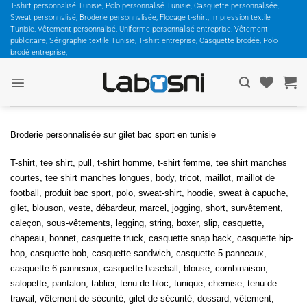
Passer
T-shirt personnalisé Tunisie, Polo personnalisé Tunisie, Casquette personnalisée,
Sweat personnalisé, Broderie personnalisée, Flocage t-shirt, Impression textile
au
Tunisie, Vêtement personnalisé, Uniforme personnalisé entreprise, Vêtement
contenu
publicitaire, Sérigraphie textile Tunisie, T-shirt entreprise, Casquette brodée, Polo
brodé entreprise,
Broderie personnalisée sur gilet bac sport en tunisie
T-shirt, tee shirt, pull, t-shirt homme, t-shirt femme, tee shirt manches
courtes, tee shirt manches longues, body, tricot, maillot, maillot de
football, produit bac sport, polo, sweat-shirt, hoodie, sweat à capuche,
gilet, blouson, veste, débardeur, marcel, jogging, short, survêtement,
caleçon, sous-vêtements, legging, string, boxer, slip, casquette,
chapeau, bonnet,
casquette truck, casquette snap back, casquette hip-
hop, casquette bob, casquette sandwich, casquette 5 panneaux,
casquette 6 panneaux, casquette baseball, blouse, combinaison,
salopette, pantalon, tablier, tenu de bloc, tunique, chemise, tenu de
travail, vêtement de sécurité, gilet de sécurité, dossard, vêtement,