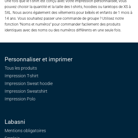
Une fois que le t-shirt est conçu avec votre impression personnalisée, vous
pouvez choisir la quantité et la taille des t-shirts, hoodies ou tanktops de XS à
5XL. Nous avons également des vêtements pour bébés et enfants de 1 mois à
14 ans. Vous souhaitez passer une commande de groupe ? Utilisez notre
fonction "Noms et numéros" pour commander facilement des produits
identiques avec des noms ou des numéros différents en une seule fois.
Personnaliser et imprimer
Tous les produits
Impression T-shirt
Impression Sweat
hoodie
Impression Sweatshirt
Impression Polo
Labasni
Mentions obligatoires