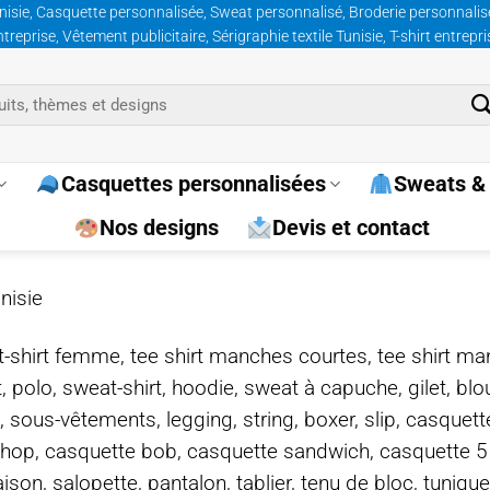
nisie, Casquette personnalisée, Sweat personnalisé, Broderie personnalisée
prise, Vêtement publicitaire, Sérigraphie textile Tunisie, T-shirt entrepr
Casquettes personnalisées
Sweats & 
Nos designs
Devis et contact
nisie
e, t-shirt femme, tee shirt manches courtes, tee shirt ma
t, polo, sweat-shirt, hoodie, sweat à capuche, gilet, bl
, sous-vêtements, legging, string, boxer, slip, casquet
-hop, casquette bob, casquette sandwich, casquette 
on, salopette, pantalon, tablier, tenu de bloc, tunique