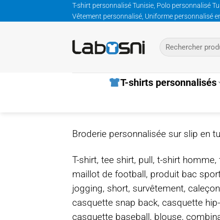
Passer
T-shirt personnalisé Tunisie, Polo personnalisé Tu
Vêtement personnalisé, Uniforme personnalisé entre
au
contenu
Recherche
pour :
T-shirts personnalisés
Broderie personnalisée sur slip en tu
T-shirt, tee shirt, pull, t-shirt homm
maillot de football, produit bac spor
jogging, short, survêtement, caleçon
casquette snap back, casquette hip
casquette baseball, blouse, combinais