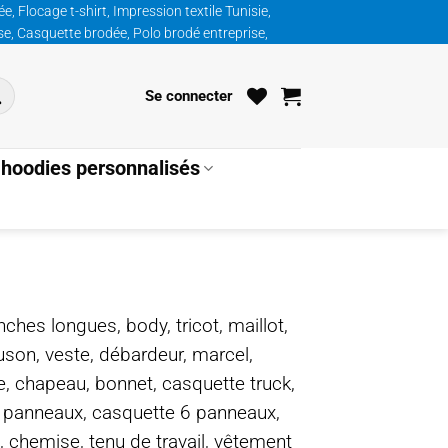
, Flocage t-shirt, Impression textile Tunisie,
ise, Casquette brodée, Polo brodé entreprise,
Se connecter
hoodies personnalisés
nches longues, body, tricot, maillot,
ouson, veste, débardeur, marcel,
te, chapeau, bonnet, casquette truck,
5 panneaux, casquette 6 panneaux,
, chemise, tenu de travail, vêtement