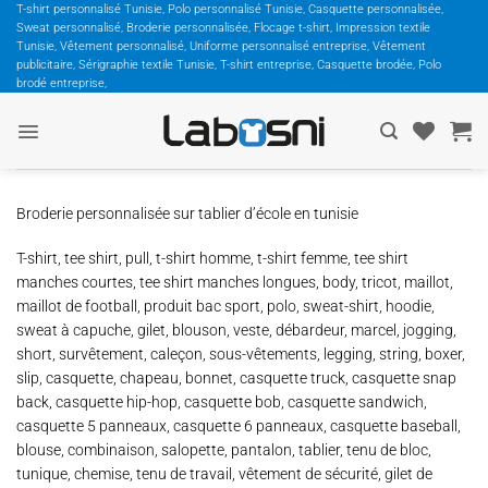
Passer
T-shirt personnalisé Tunisie, Polo personnalisé Tunisie, Casquette personnalisée,
Sweat personnalisé, Broderie personnalisée, Flocage t-shirt, Impression textile
au
Tunisie, Vêtement personnalisé, Uniforme personnalisé entreprise, Vêtement
contenu
publicitaire, Sérigraphie textile Tunisie, T-shirt entreprise, Casquette brodée, Polo
brodé entreprise,
Broderie personnalisée sur tablier d’école en tunisie
T-shirt, tee shirt, pull, t-shirt homme, t-shirt femme, tee shirt
manches courtes, tee shirt manches longues, body, tricot, maillot,
maillot de football, produit bac sport, polo, sweat-shirt, hoodie,
sweat à capuche, gilet, blouson, veste, débardeur, marcel, jogging,
short, survêtement, caleçon, sous-vêtements, legging, string, boxer,
slip, casquette, chapeau, bonnet, casquette truck, casquette snap
back, casquette hip-hop, casquette bob, casquette sandwich,
casquette 5 panneaux, casquette 6 panneaux, casquette baseball,
blouse, combinaison, salopette, pantalon, tablier, tenu de bloc,
tunique, chemise, tenu de travail, vêtement de sécurité, gilet de