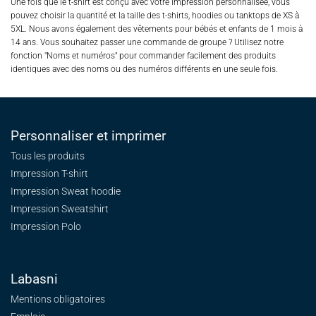
Une fois que le t-shirt est conçu avec votre impression personnalisée, vous
pouvez choisir la quantité et la taille des t-shirts, hoodies ou tanktops de XS à
5XL. Nous avons également des vêtements pour bébés et enfants de 1 mois à
14 ans. Vous souhaitez passer une commande de groupe ? Utilisez notre
fonction "Noms et numéros" pour commander facilement des produits
identiques avec des noms ou des numéros différents en une seule fois.
Personnaliser et imprimer
Tous les produits
Impression T-shirt
Impression Sweat
hoodie
Impression Sweatshirt
Impression Polo
Labasni
Mentions obligatoires