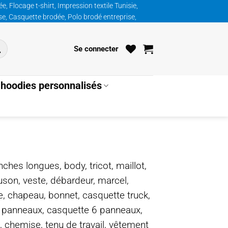
, Flocage t-shirt, Impression textile Tunisie,
ise, Casquette brodée, Polo brodé entreprise,
Se connecter
hoodies personnalisés
nches longues, body, tricot, maillot,
ouson, veste, débardeur, marcel,
te, chapeau, bonnet, casquette truck,
5 panneaux, casquette 6 panneaux,
, chemise, tenu de travail, vêtement