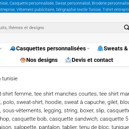
nisie, Casquette personnalisée, Sweat personnalisé, Broderie personnalisée
prise, Vêtement publicitaire, Sérigraphie textile Tunisie, T-shirt entrepr
Casquettes personnalisées
Sweats & 
Nos designs
Devis et contact
 tunisie
e, t-shirt femme, tee shirt manches courtes, tee shirt ma
t, polo, sweat-shirt, hoodie, sweat à capuche, gilet, bl
, sous-vêtements, legging, string, boxer, slip, casquet
-hop, casquette bob, casquette sandwich, casquette 
on, salopette, pantalon, tablier, tenu de bloc, tunique