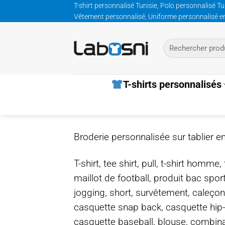
Passer
T-shirt personnalisé Tunisie, Polo personnalisé Tu
Vêtement personnalisé, Uniforme personnalisé entre
au
contenu
Recherche
pour :
T-shirts personnalisés
Broderie personnalisée sur tablier en
T-shirt, tee shirt, pull, t-shirt homm
maillot de football, produit bac spor
jogging, short, survêtement, caleçon
casquette snap back, casquette hip
casquette baseball, blouse, combinais