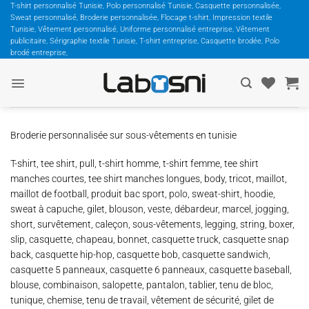
Passer
T-shirt personnalisé Tunisie, Polo personnalisé Tunisie, Casquette personnalisée,
Sweat personnalisé, Broderie personnalisée, Flocage t-shirt, Impression textile
au
Tunisie, Vêtement personnalisé, Uniforme personnalisé entreprise, Vêtement
contenu
publicitaire, Sérigraphie textile Tunisie, T-shirt entreprise, Casquette brodée, Polo
brodé entreprise,
Broderie personnalisée sur sous-vêtements en tunisie
T-shirt, tee shirt, pull, t-shirt homme, t-shirt femme, tee shirt
manches courtes, tee shirt manches longues, body, tricot, maillot,
maillot de football, produit bac sport, polo, sweat-shirt, hoodie,
sweat à capuche, gilet, blouson, veste, débardeur, marcel, jogging,
short, survêtement, caleçon, sous-vêtements, legging, string, boxer,
slip, casquette, chapeau, bonnet, casquette truck, casquette snap
back, casquette hip-hop, casquette bob, casquette sandwich,
casquette 5 panneaux, casquette 6 panneaux, casquette baseball,
blouse, combinaison, salopette, pantalon, tablier, tenu de bloc,
tunique, chemise, tenu de travail, vêtement de sécurité, gilet de