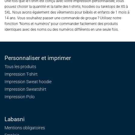
Une fois que le t-shirt est conçu avec votre impression personnalisée, vous
pouvez choisir la quantité et la taille des t-shirts, hoodies ou tanktops de XS à
5XL. Nous avons également des vêtements pour bébés et enfants de 1 mois à
14 ans. Vous souhaitez passer une commande de groupe ? Utilisez notre
fonction "Noms et numéros" pour commander facilement des produits
identiques avec des noms ou des numéros différents en une seule fois.
Personnaliser et imprimer
Tous les produits
Impression T-shirt
Impression Sweat
hoodie
Impression Sweatshirt
Impression Polo
Labasni
Mentions obligatoires