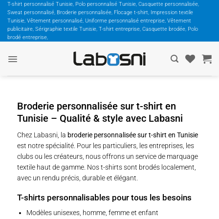
Passer
T-shirt personnalisé Tunisie, Polo personnalisé Tunisie, Casquette personnalisée,
Sweat personnalisé, Broderie personnalisée, Flocage t-shirt, Impression textile
au
Tunisie, Vêtement personnalisé, Uniforme personnalisé entreprise, Vêtement
contenu
publicitaire, Sérigraphie textile Tunisie, T-shirt entreprise, Casquette brodée, Polo
brodé entreprise,
Broderie personnalisée sur t-shirt en
Tunisie – Qualité & style avec Labasni
Chez Labasni, la
broderie personnalisée sur t-shirt en Tunisie
est notre spécialité. Pour les particuliers, les entreprises, les
clubs ou les créateurs, nous offrons un service de marquage
textile haut de gamme. Nos t-shirts sont brodés localement,
avec un rendu précis, durable et élégant.
T-shirts personnalisables pour tous les besoins
Modèles unisexes, homme, femme et enfant