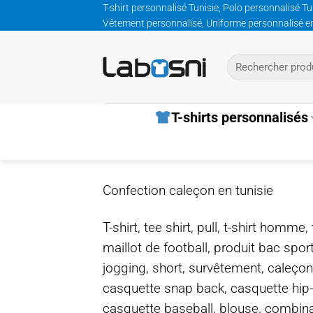
Passer
T-shirt personnalisé Tunisie, Polo personnalisé Tu
Vêtement personnalisé, Uniforme personnalisé entre
au
contenu
Recherche
pour :
T-shirts personnalisés
Confection caleçon en tunisie
T-shirt, tee shirt, pull, t-shirt homm
maillot de football, produit bac spor
jogging, short, survêtement, caleçon
casquette snap back, casquette hip
casquette baseball, blouse, combinais