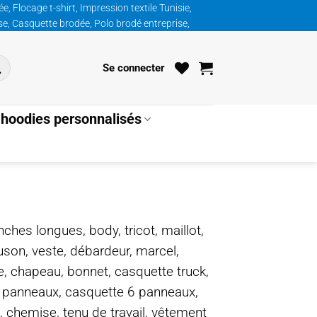
, Flocage t-shirt, Impression textile Tunisie,
ise, Casquette brodée, Polo brodé entreprise,
Se connecter
hoodies personnalisés
nches longues, body, tricot, maillot,
ouson, veste, débardeur, marcel,
te, chapeau, bonnet, casquette truck,
5 panneaux, casquette 6 panneaux,
, chemise, tenu de travail, vêtement