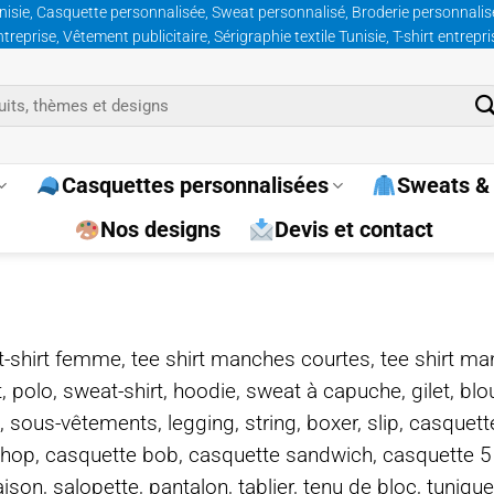
nisie, Casquette personnalisée, Sweat personnalisé, Broderie personnalisée
prise, Vêtement publicitaire, Sérigraphie textile Tunisie, T-shirt entrepr
Casquettes personnalisées
Sweats & 
Nos designs
Devis et contact
e, t-shirt femme, tee shirt manches courtes, tee shirt ma
t, polo, sweat-shirt, hoodie, sweat à capuche, gilet, bl
, sous-vêtements, legging, string, boxer, slip, casquet
-hop, casquette bob, casquette sandwich, casquette 
on, salopette, pantalon, tablier, tenu de bloc, tunique