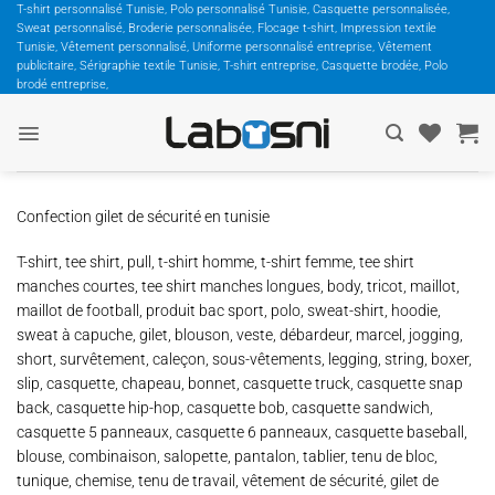
Passer
T-shirt personnalisé Tunisie, Polo personnalisé Tunisie, Casquette personnalisée,
Sweat personnalisé, Broderie personnalisée, Flocage t-shirt, Impression textile
au
Tunisie, Vêtement personnalisé, Uniforme personnalisé entreprise, Vêtement
contenu
publicitaire, Sérigraphie textile Tunisie, T-shirt entreprise, Casquette brodée, Polo
brodé entreprise,
Confection gilet de sécurité en tunisie
T-shirt, tee shirt, pull, t-shirt homme, t-shirt femme, tee shirt
manches courtes, tee shirt manches longues, body, tricot, maillot,
maillot de football, produit bac sport, polo, sweat-shirt, hoodie,
sweat à capuche, gilet, blouson, veste, débardeur, marcel, jogging,
short, survêtement, caleçon, sous-vêtements, legging, string, boxer,
slip, casquette, chapeau, bonnet, casquette truck, casquette snap
back, casquette hip-hop, casquette bob, casquette sandwich,
casquette 5 panneaux, casquette 6 panneaux, casquette baseball,
blouse, combinaison, salopette, pantalon, tablier, tenu de bloc,
tunique, chemise, tenu de travail, vêtement de sécurité, gilet de