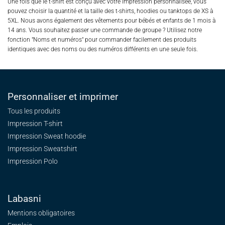
Une fois que le t-shirt est conçu avec votre impression personnalisée, vous
pouvez choisir la quantité et la taille des t-shirts, hoodies ou tanktops de XS à
5XL. Nous avons également des vêtements pour bébés et enfants de 1 mois à
14 ans. Vous souhaitez passer une commande de groupe ? Utilisez notre
fonction "Noms et numéros" pour commander facilement des produits
identiques avec des noms ou des numéros différents en une seule fois.
Personnaliser et imprimer
Tous les produits
Impression T-shirt
Impression Sweat
hoodie
Impression Sweatshirt
Impression Polo
Labasni
Mentions obligatoires