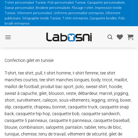
Passer
T-shirt personnalisé Tunisie, Polo personnalisé Tunisie, Casquette personnalisée,
Sweat personnalisé, Broderie personnalisée, Flocage t-shirt, Impression textile
au
Tunisie, Vêtement personnalisé, Uniforme personnalisé entreprise, Vêtement
contenu
publicitaire, Sérigraphie textile Tunisie, T-shirt entreprise, Casquette brodée, Polo
brodé entreprise,
Confection gilet en tunisie
T-shirt, tee shirt, pull, t-shirt homme, t-shirt femme, tee shirt
manches courtes, tee shirt manches longues, body, tricot, maillot,
maillot de football, produit bac sport, polo, sweat-shirt, hoodie,
sweat à capuche, gilet, blouson, veste, débardeur, marcel, jogging,
short, survêtement, caleçon, sous-vêtements, legging, string, boxer,
slip, casquette, chapeau, bonnet, casquette truck, casquette snap
back, casquette hip-hop, casquette bob, casquette sandwich,
casquette 5 panneaux, casquette 6 panneaux, casquette baseball,
blouse, combinaison, salopette, pantalon, tablier, tenu de bloc,
tunique, chemise, tenu de travail, vêtement de sécurité, gilet de