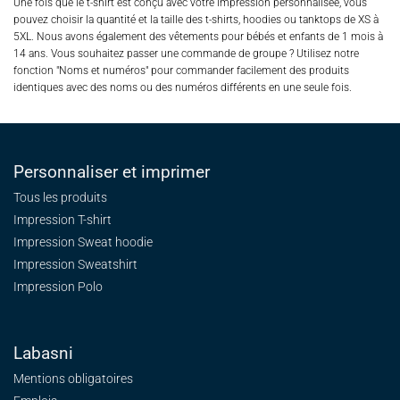
Une fois que le t-shirt est conçu avec votre impression personnalisée, vous
pouvez choisir la quantité et la taille des t-shirts, hoodies ou tanktops de XS à
5XL. Nous avons également des vêtements pour bébés et enfants de 1 mois à
14 ans. Vous souhaitez passer une commande de groupe ? Utilisez notre
fonction "Noms et numéros" pour commander facilement des produits
identiques avec des noms ou des numéros différents en une seule fois.
Personnaliser et imprimer
Tous les produits
Impression T-shirt
Impression Sweat
hoodie
Impression Sweatshirt
Impression Polo
Labasni
Mentions obligatoires