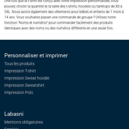
Une fois que le t-shirt est conçu avec votre impression personnalisée, vous
pouvez choisir la quantité et la taille des t-shirts, hoodies ou tanktops de XS à
5XL. Nous avons également des vêtements pour bébés et enfants de 1 mois à
14 ans. Vous souhaitez passer une commande de groupe ? Utilisez notre
fonction "Noms et numéros" pour commander facilement des produits
identiques avec des noms ou des numéros différents en une seule fois.
Personnaliser et imprimer
Tous les produits
Impression T-shirt
Impression Sweat
hoodie
Impression Sweatshirt
Impression Polo
Labasni
Mentions obligatoires