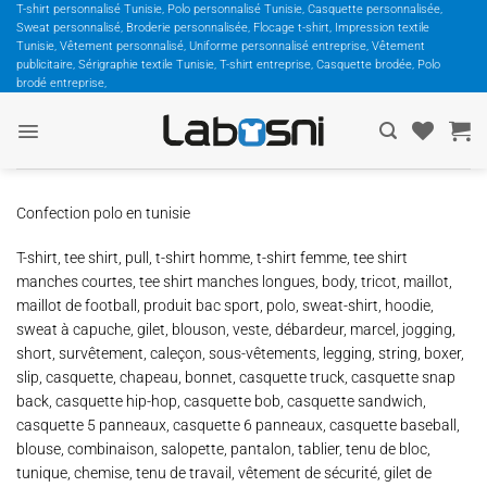
Passer
T-shirt personnalisé Tunisie, Polo personnalisé Tunisie, Casquette personnalisée,
Sweat personnalisé, Broderie personnalisée, Flocage t-shirt, Impression textile
au
Tunisie, Vêtement personnalisé, Uniforme personnalisé entreprise, Vêtement
contenu
publicitaire, Sérigraphie textile Tunisie, T-shirt entreprise, Casquette brodée, Polo
brodé entreprise,
Confection polo en tunisie
T-shirt, tee shirt, pull, t-shirt homme, t-shirt femme, tee shirt
manches courtes, tee shirt manches longues, body, tricot, maillot,
maillot de football, produit bac sport, polo, sweat-shirt, hoodie,
sweat à capuche, gilet, blouson, veste, débardeur, marcel, jogging,
short, survêtement, caleçon, sous-vêtements, legging, string, boxer,
slip, casquette, chapeau, bonnet, casquette truck, casquette snap
back, casquette hip-hop, casquette bob, casquette sandwich,
casquette 5 panneaux, casquette 6 panneaux, casquette baseball,
blouse, combinaison, salopette, pantalon, tablier, tenu de bloc,
tunique, chemise, tenu de travail, vêtement de sécurité, gilet de