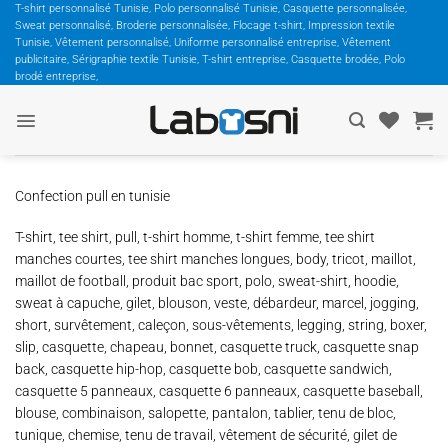
Passer
T-shirt personnalisé Tunisie, Polo personnalisé Tunisie, Casquette personnalisée,
Sweat personnalisé, Broderie personnalisée, Flocage t-shirt, Impression textile
au
Tunisie, Vêtement personnalisé, Uniforme personnalisé entreprise, Vêtement
contenu
publicitaire, Sérigraphie textile Tunisie, T-shirt entreprise, Casquette brodée, Polo
brodé entreprise,
Confection pull en tunisie
T-shirt, tee shirt, pull, t-shirt homme, t-shirt femme, tee shirt
manches courtes, tee shirt manches longues, body, tricot, maillot,
maillot de football, produit bac sport, polo, sweat-shirt, hoodie,
sweat à capuche, gilet, blouson, veste, débardeur, marcel, jogging,
short, survêtement, caleçon, sous-vêtements, legging, string, boxer,
slip, casquette, chapeau, bonnet, casquette truck, casquette snap
back, casquette hip-hop, casquette bob, casquette sandwich,
casquette 5 panneaux, casquette 6 panneaux, casquette baseball,
blouse, combinaison, salopette, pantalon, tablier, tenu de bloc,
tunique, chemise, tenu de travail, vêtement de sécurité, gilet de