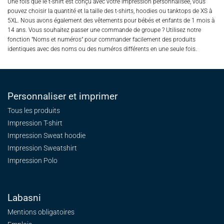
Une fois que le t-shirt est conçu avec votre impression personnalisée, vous
pouvez choisir la quantité et la taille des t-shirts, hoodies ou tanktops de XS à
5XL. Nous avons également des vêtements pour bébés et enfants de 1 mois à
14 ans. Vous souhaitez passer une commande de groupe ? Utilisez notre
fonction "Noms et numéros" pour commander facilement des produits
identiques avec des noms ou des numéros différents en une seule fois.
Personnaliser et imprimer
Tous les produits
Impression T-shirt
Impression Sweat
hoodie
Impression Sweatshirt
Impression Polo
Labasni
Mentions obligatoires