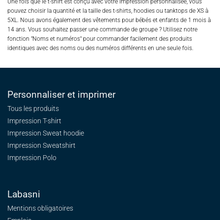
Une fois que le t-shirt est conçu avec votre impression personnalisée, vous
pouvez choisir la quantité et la taille des t-shirts, hoodies ou tanktops de XS à
5XL. Nous avons également des vêtements pour bébés et enfants de 1 mois à
14 ans. Vous souhaitez passer une commande de groupe ? Utilisez notre
fonction "Noms et numéros" pour commander facilement des produits
identiques avec des noms ou des numéros différents en une seule fois.
Personnaliser et imprimer
Tous les produits
Impression T-shirt
Impression Sweat
hoodie
Impression Sweatshirt
Impression Polo
Labasni
Mentions obligatoires