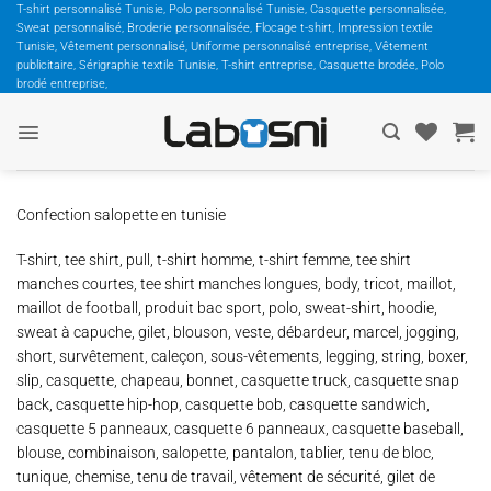
Passer
T-shirt personnalisé Tunisie, Polo personnalisé Tunisie, Casquette personnalisée,
Sweat personnalisé, Broderie personnalisée, Flocage t-shirt, Impression textile
au
Tunisie, Vêtement personnalisé, Uniforme personnalisé entreprise, Vêtement
contenu
publicitaire, Sérigraphie textile Tunisie, T-shirt entreprise, Casquette brodée, Polo
brodé entreprise,
Confection salopette en tunisie
T-shirt, tee shirt, pull, t-shirt homme, t-shirt femme, tee shirt
manches courtes, tee shirt manches longues, body, tricot, maillot,
maillot de football, produit bac sport, polo, sweat-shirt, hoodie,
sweat à capuche, gilet, blouson, veste, débardeur, marcel, jogging,
short, survêtement, caleçon, sous-vêtements, legging, string, boxer,
slip, casquette, chapeau, bonnet, casquette truck, casquette snap
back, casquette hip-hop, casquette bob, casquette sandwich,
casquette 5 panneaux, casquette 6 panneaux, casquette baseball,
blouse, combinaison, salopette, pantalon, tablier, tenu de bloc,
tunique, chemise, tenu de travail, vêtement de sécurité, gilet de