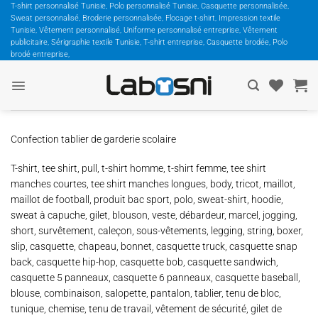
Passer
T-shirt personnalisé Tunisie, Polo personnalisé Tunisie, Casquette personnalisée,
Sweat personnalisé, Broderie personnalisée, Flocage t-shirt, Impression textile
au
Tunisie, Vêtement personnalisé, Uniforme personnalisé entreprise, Vêtement
contenu
publicitaire, Sérigraphie textile Tunisie, T-shirt entreprise, Casquette brodée, Polo
brodé entreprise,
Confection tablier de garderie scolaire
T-shirt, tee shirt, pull, t-shirt homme, t-shirt femme, tee shirt
manches courtes, tee shirt manches longues, body, tricot, maillot,
maillot de football, produit bac sport, polo, sweat-shirt, hoodie,
sweat à capuche, gilet, blouson, veste, débardeur, marcel, jogging,
short, survêtement, caleçon, sous-vêtements, legging, string, boxer,
slip, casquette, chapeau, bonnet, casquette truck, casquette snap
back, casquette hip-hop, casquette bob, casquette sandwich,
casquette 5 panneaux, casquette 6 panneaux, casquette baseball,
blouse, combinaison, salopette, pantalon, tablier, tenu de bloc,
tunique, chemise, tenu de travail, vêtement de sécurité, gilet de