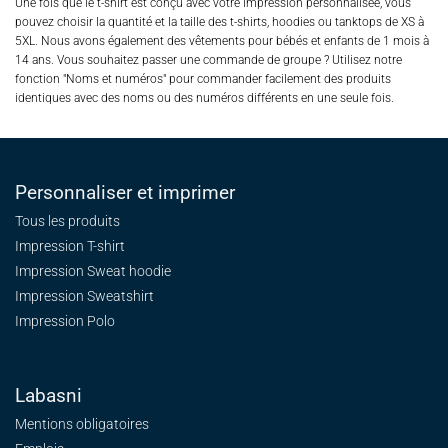
Une fois que le t-shirt est conçu avec votre impression personnalisée, vous
pouvez choisir la quantité et la taille des t-shirts, hoodies ou tanktops de XS à
5XL. Nous avons également des vêtements pour bébés et enfants de 1 mois à
14 ans. Vous souhaitez passer une commande de groupe ? Utilisez notre
fonction "Noms et numéros" pour commander facilement des produits
identiques avec des noms ou des numéros différents en une seule fois.
Personnaliser et imprimer
Tous les produits
Impression T-shirt
Impression Sweat
hoodie
Impression Sweatshirt
Impression Polo
Labasni
Mentions obligatoires