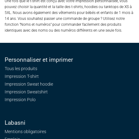
Une fois que le t-shirt est conçu avec votre impression personnalisée, vous
pouvez choisir la quantité et la taille des t-shirts, hoodies ou tanktops de XS à
5XL. Nous avons également des vêtements pour bébés et enfants de 1 mois à
14 ans. Vous souhaitez passer une commande de groupe ? Utilisez notre
fonction "Noms et numéros" pour commander facilement des produits
identiques avec des noms ou des numéros différents en une seule fois.
Personnaliser et imprimer
Tous les produits
Impression T-shirt
Impression Sweat
hoodie
Impression Sweatshirt
Impression Polo
Labasni
Mentions obligatoires