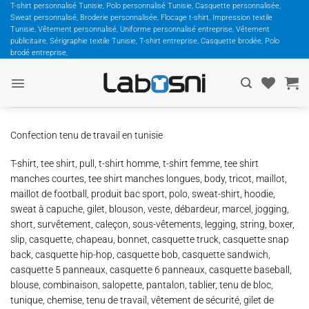
Passer
T-shirt personnalisé Tunisie, Polo personnalisé Tunisie, Casquette personnalisée,
Sweat personnalisé, Broderie personnalisée, Flocage t-shirt, Impression textile
au
Tunisie, Vêtement personnalisé, Uniforme personnalisé entreprise, Vêtement
contenu
publicitaire, Sérigraphie textile Tunisie, T-shirt entreprise, Casquette brodée, Polo
brodé entreprise,
Confection tenu de travail en tunisie
T-shirt, tee shirt, pull, t-shirt homme, t-shirt femme, tee shirt
manches courtes, tee shirt manches longues, body, tricot, maillot,
maillot de football, produit bac sport, polo, sweat-shirt, hoodie,
sweat à capuche, gilet, blouson, veste, débardeur, marcel, jogging,
short, survêtement, caleçon, sous-vêtements, legging, string, boxer,
slip, casquette, chapeau, bonnet, casquette truck, casquette snap
back, casquette hip-hop, casquette bob, casquette sandwich,
casquette 5 panneaux, casquette 6 panneaux, casquette baseball,
blouse, combinaison, salopette, pantalon, tablier, tenu de bloc,
tunique, chemise, tenu de travail, vêtement de sécurité, gilet de