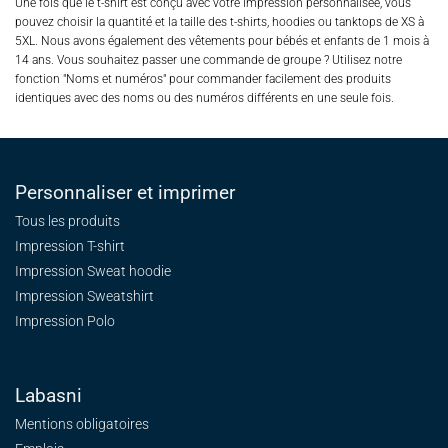
Une fois que le t-shirt est conçu avec votre impression personnalisée, vous
pouvez choisir la quantité et la taille des t-shirts, hoodies ou tanktops de XS à
5XL. Nous avons également des vêtements pour bébés et enfants de 1 mois à
14 ans. Vous souhaitez passer une commande de groupe ? Utilisez notre
fonction "Noms et numéros" pour commander facilement des produits
identiques avec des noms ou des numéros différents en une seule fois.
Personnaliser et imprimer
Tous les produits
Impression T-shirt
Impression Sweat
hoodie
Impression Sweatshirt
Impression Polo
Labasni
Mentions obligatoires