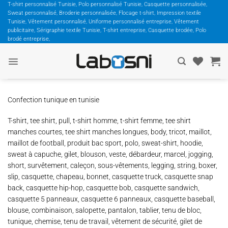
Passer
T-shirt personnalisé Tunisie, Polo personnalisé Tunisie, Casquette personnalisée,
Sweat personnalisé, Broderie personnalisée, Flocage t-shirt, Impression textile
au
Tunisie, Vêtement personnalisé, Uniforme personnalisé entreprise, Vêtement
contenu
publicitaire, Sérigraphie textile Tunisie, T-shirt entreprise, Casquette brodée, Polo
brodé entreprise,
Confection tunique en tunisie
T-shirt, tee shirt, pull, t-shirt homme, t-shirt femme, tee shirt
manches courtes, tee shirt manches longues, body, tricot, maillot,
maillot de football, produit bac sport, polo, sweat-shirt, hoodie,
sweat à capuche, gilet, blouson, veste, débardeur, marcel, jogging,
short, survêtement, caleçon, sous-vêtements, legging, string, boxer,
slip, casquette, chapeau, bonnet, casquette truck, casquette snap
back, casquette hip-hop, casquette bob, casquette sandwich,
casquette 5 panneaux, casquette 6 panneaux, casquette baseball,
blouse, combinaison, salopette, pantalon, tablier, tenu de bloc,
tunique, chemise, tenu de travail, vêtement de sécurité, gilet de