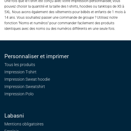
Une fois que le t-shirt est conçu avec votre impression personnalisée, vous
pouvez choisir la quantité et la taille des t-shirts, hoodies ou tanktops de XS à
5XL. Nous avons également des vêtements pour bébés et enfants de 1 mois à
14 ans. Vous souhaitez passer une commande de groupe ? Utilisez notre
fonction "Noms et numéros" pour commander facilement des produits
identiques avec des noms ou des numéros différents en une seule fois.
Personnaliser et imprimer
Tous les produits
Impression T-shirt
Impression Sweat
hoodie
Impression Sweatshirt
Impression Polo
Labasni
Mentions obligatoires