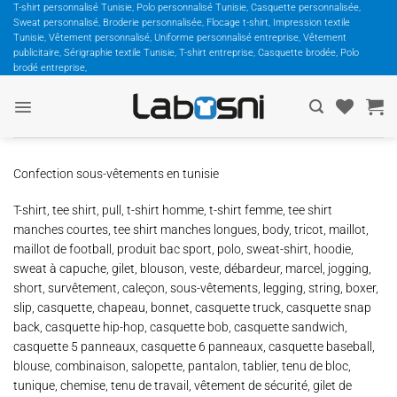
Passer
T-shirt personnalisé Tunisie, Polo personnalisé Tunisie, Casquette personnalisée,
Sweat personnalisé, Broderie personnalisée, Flocage t-shirt, Impression textile
au
Tunisie, Vêtement personnalisé, Uniforme personnalisé entreprise, Vêtement
contenu
publicitaire, Sérigraphie textile Tunisie, T-shirt entreprise, Casquette brodée, Polo
brodé entreprise,
Confection sous-vêtements en tunisie
T-shirt, tee shirt, pull, t-shirt homme, t-shirt femme, tee shirt
manches courtes, tee shirt manches longues, body, tricot, maillot,
maillot de football, produit bac sport, polo, sweat-shirt, hoodie,
sweat à capuche, gilet, blouson, veste, débardeur, marcel, jogging,
short, survêtement, caleçon, sous-vêtements, legging, string, boxer,
slip, casquette, chapeau, bonnet, casquette truck, casquette snap
back, casquette hip-hop, casquette bob, casquette sandwich,
casquette 5 panneaux, casquette 6 panneaux, casquette baseball,
blouse, combinaison, salopette, pantalon, tablier, tenu de bloc,
tunique, chemise, tenu de travail, vêtement de sécurité, gilet de