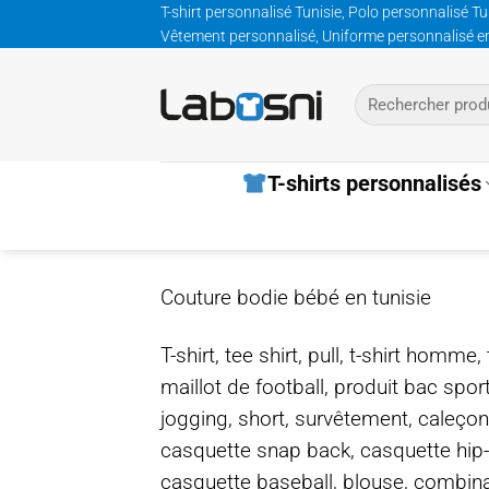
Passer
T-shirt personnalisé Tunisie, Polo personnalisé Tu
Vêtement personnalisé, Uniforme personnalisé entre
au
contenu
Recherche
pour :
T-shirts personnalisés
Couture bodie bébé en tunisie
T-shirt, tee shirt, pull, t-shirt homm
maillot de football, produit bac spor
jogging, short, survêtement, caleçon
casquette snap back, casquette hip
casquette baseball, blouse, combinais