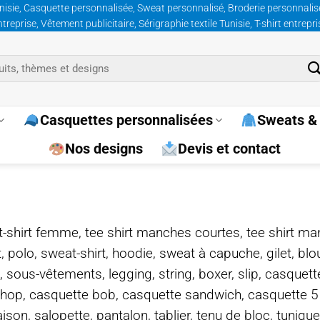
nisie, Casquette personnalisée, Sweat personnalisé, Broderie personnalisée
prise, Vêtement publicitaire, Sérigraphie textile Tunisie, T-shirt entrepr
Casquettes personnalisées
Sweats & 
Nos designs
Devis et contact
e, t-shirt femme, tee shirt manches courtes, tee shirt ma
t, polo, sweat-shirt, hoodie, sweat à capuche, gilet, bl
, sous-vêtements, legging, string, boxer, slip, casquet
-hop, casquette bob, casquette sandwich, casquette 
on, salopette, pantalon, tablier, tenu de bloc, tunique