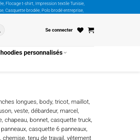
, Flocage t-shirt, Impression textile Tunisie,
ise, Casquette brodée, Polo brodé entreprise,
Se connecter
hoodies personnalisés
nches longues, body, tricot, maillot,
ouson, veste, débardeur, marcel,
te, chapeau, bonnet, casquette truck,
5 panneaux, casquette 6 panneaux,
, chemise, tenu de travail, vêtement