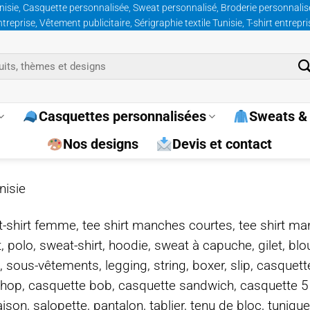
nisie, Casquette personnalisée, Sweat personnalisé, Broderie personnalisée
prise, Vêtement publicitaire, Sérigraphie textile Tunisie, T-shirt entrepr
Casquettes personnalisées
Sweats & 
Nos designs
Devis et contact
nisie
e, t-shirt femme, tee shirt manches courtes, tee shirt ma
t, polo, sweat-shirt, hoodie, sweat à capuche, gilet, bl
, sous-vêtements, legging, string, boxer, slip, casquet
-hop, casquette bob, casquette sandwich, casquette 
on, salopette, pantalon, tablier, tenu de bloc, tunique