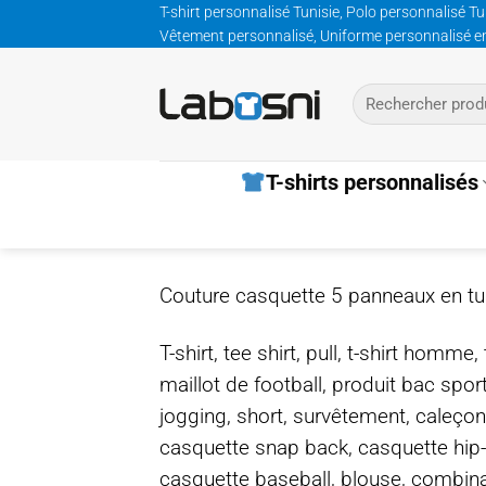
Passer
T-shirt personnalisé Tunisie, Polo personnalisé Tu
Vêtement personnalisé, Uniforme personnalisé entre
au
contenu
Recherche
pour :
T-shirts personnalisés
Couture casquette 5 panneaux en tu
T-shirt, tee shirt, pull, t-shirt homm
maillot de football, produit bac spor
jogging, short, survêtement, caleçon
casquette snap back, casquette hip
casquette baseball, blouse, combinais