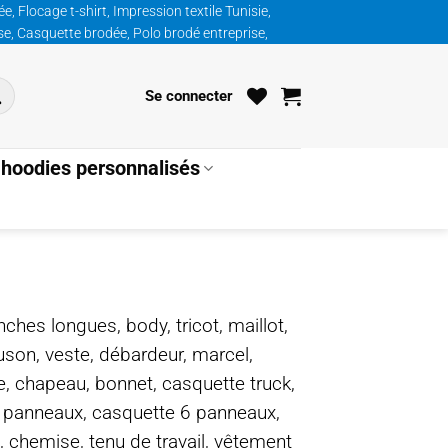
, Flocage t-shirt, Impression textile Tunisie,
ise, Casquette brodée, Polo brodé entreprise,
Se connecter
hoodies personnalisés
nches longues, body, tricot, maillot,
ouson, veste, débardeur, marcel,
te, chapeau, bonnet, casquette truck,
5 panneaux, casquette 6 panneaux,
, chemise, tenu de travail, vêtement