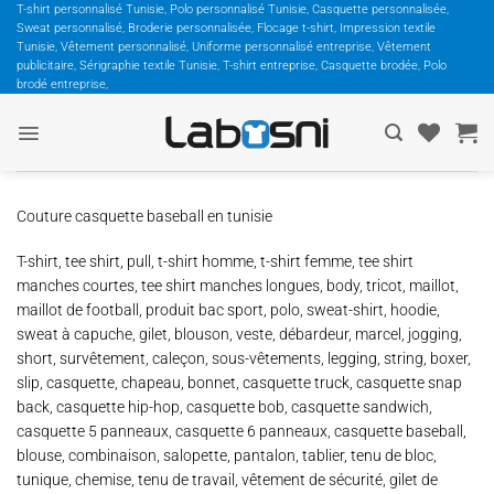
Passer
T-shirt personnalisé Tunisie, Polo personnalisé Tunisie, Casquette personnalisée,
Sweat personnalisé, Broderie personnalisée, Flocage t-shirt, Impression textile
au
Tunisie, Vêtement personnalisé, Uniforme personnalisé entreprise, Vêtement
contenu
publicitaire, Sérigraphie textile Tunisie, T-shirt entreprise, Casquette brodée, Polo
brodé entreprise,
Couture casquette baseball en tunisie
T-shirt, tee shirt, pull, t-shirt homme, t-shirt femme, tee shirt
manches courtes, tee shirt manches longues, body, tricot, maillot,
maillot de football, produit bac sport, polo, sweat-shirt, hoodie,
sweat à capuche, gilet, blouson, veste, débardeur, marcel, jogging,
short, survêtement, caleçon, sous-vêtements, legging, string, boxer,
slip, casquette, chapeau, bonnet, casquette truck, casquette snap
back, casquette hip-hop, casquette bob, casquette sandwich,
casquette 5 panneaux, casquette 6 panneaux, casquette baseball,
blouse, combinaison, salopette, pantalon, tablier, tenu de bloc,
tunique, chemise, tenu de travail, vêtement de sécurité, gilet de