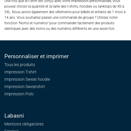
Une fois que le t-shirt est conçu avec votre impression personnalisée, vous
pouvez choisir la quantité et la taille des t-shirts, hoodies ou tanktops de XS à
5XL. Nous avons également des vêtements pour bébés et enfants de 1 mois à
14 ans. Vous souhaitez passer une commande de groupe ? Utilisez notre
fonction "Noms et numéros" pour commander facilement des produits
identiques avec des noms ou des numéros différents en une seule fois.
Personnaliser et imprimer
Tous les produits
Impression T-shirt
Impression Sweat
hoodie
Impression Sweatshirt
Impression Polo
Labasni
Mentions obligatoires