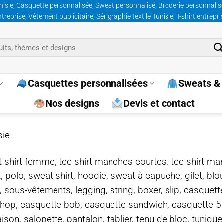
nisie, Casquette personnalisée, Sweat personnalisé, Broderie personnalisée
prise, Vêtement publicitaire, Sérigraphie textile Tunisie, T-shirt entrepr
Casquettes personnalisées
Sweats & 
Nos designs
Devis et contact
sie
e, t-shirt femme, tee shirt manches courtes, tee shirt ma
t, polo, sweat-shirt, hoodie, sweat à capuche, gilet, bl
, sous-vêtements, legging, string, boxer, slip, casquet
-hop, casquette bob, casquette sandwich, casquette 
on, salopette, pantalon, tablier, tenu de bloc, tunique