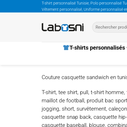
Passer
T-shirt personnalisé Tunisie, Polo personnalisé Tu
Vêtement personnalisé, Uniforme personnalisé entre
au
contenu
Recherche
pour :
T-shirts personnalisés
Couture casquette sandwich en tuni
T-shirt, tee shirt, pull, t-shirt homm
maillot de football, produit bac spor
jogging, short, survêtement, caleçon
casquette snap back, casquette hip
casquette baseball, blouse, combinais