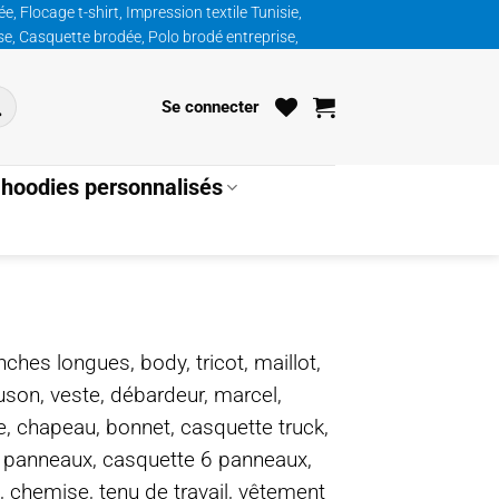
, Flocage t-shirt, Impression textile Tunisie,
ise, Casquette brodée, Polo brodé entreprise,
Se connecter
hoodies personnalisés
nches longues, body, tricot, maillot,
ouson, veste, débardeur, marcel,
te, chapeau, bonnet, casquette truck,
5 panneaux, casquette 6 panneaux,
, chemise, tenu de travail, vêtement