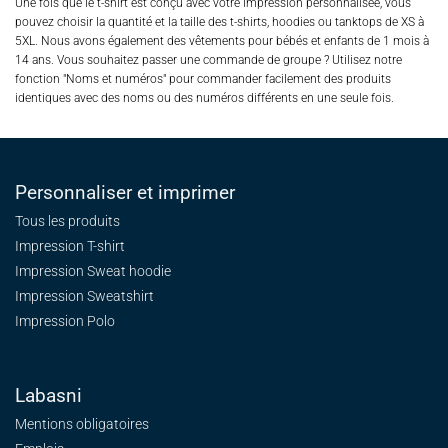
Une fois que le t-shirt est conçu avec votre impression personnalisée, vous
pouvez choisir la quantité et la taille des t-shirts, hoodies ou tanktops de XS à
5XL. Nous avons également des vêtements pour bébés et enfants de 1 mois à
14 ans. Vous souhaitez passer une commande de groupe ? Utilisez notre
fonction "Noms et numéros" pour commander facilement des produits
identiques avec des noms ou des numéros différents en une seule fois.
Personnaliser et imprimer
Tous les produits
Impression T-shirt
Impression Sweat
hoodie
Impression Sweatshirt
Impression Polo
Labasni
Mentions obligatoires