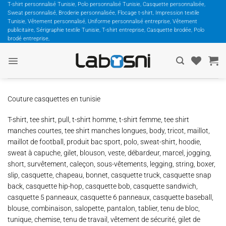
Passer
T-shirt personnalisé Tunisie, Polo personnalisé Tunisie, Casquette personnalisée,
Sweat personnalisé, Broderie personnalisée, Flocage t-shirt, Impression textile
au
Tunisie, Vêtement personnalisé, Uniforme personnalisé entreprise, Vêtement
contenu
publicitaire, Sérigraphie textile Tunisie, T-shirt entreprise, Casquette brodée, Polo
brodé entreprise,
Couture casquettes en tunisie
T-shirt, tee shirt, pull, t-shirt homme, t-shirt femme, tee shirt
manches courtes, tee shirt manches longues, body, tricot, maillot,
maillot de football, produit bac sport, polo, sweat-shirt, hoodie,
sweat à capuche, gilet, blouson, veste, débardeur, marcel, jogging,
short, survêtement, caleçon, sous-vêtements, legging, string, boxer,
slip, casquette, chapeau, bonnet, casquette truck, casquette snap
back, casquette hip-hop, casquette bob, casquette sandwich,
casquette 5 panneaux, casquette 6 panneaux, casquette baseball,
blouse, combinaison, salopette, pantalon, tablier, tenu de bloc,
tunique, chemise, tenu de travail, vêtement de sécurité, gilet de