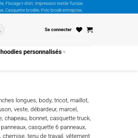
, Flocage t-shirt, Impression textile Tunisie,
ise, Casquette brodée, Polo brodé entreprise,
Se connecter
hoodies personnalisés
nches longues, body, tricot, maillot,
ouson, veste, débardeur, marcel,
te, chapeau, bonnet, casquette truck,
5 panneaux, casquette 6 panneaux,
, chemise, tenu de travail, vêtement