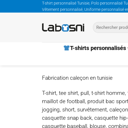
Passer
T-shirt personnalisé Tunisie, Polo personnalisé Tu
Vêtement personnalisé, Uniforme personnalisé entre
au
contenu
Recherche
pour :
T-shirts personnalisés
Fabrication caleçon en tunisie
T-shirt, tee shirt, pull, t-shirt homm
maillot de football, produit bac spor
jogging, short, survêtement, caleçon
casquette snap back, casquette hip
casquette baseball, blouse, combinais