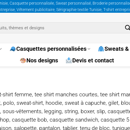
nisie, Casquette personnalisée, Sweat personnalisé, Broderie personnalisée
prise, Vêtement publicitaire, Sérigraphie textile Tunisie, T-shirt entrepr
Casquettes personnalisées
Sweats & 
Nos designs
Devis et contact
e, t-shirt femme, tee shirt manches courtes, tee shirt ma
t, polo, sweat-shirt, hoodie, sweat à capuche, gilet, bl
, sous-vêtements, legging, string, boxer, slip, casquet
-hop, casquette bob, casquette sandwich, casquette 
on, salopette, pantalon, tablier, tenu de bloc, tunique