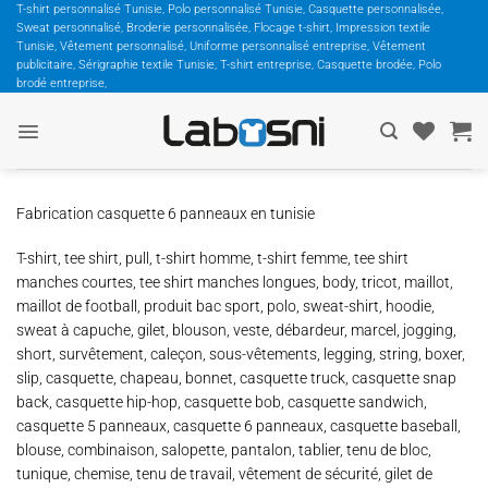
Passer
T-shirt personnalisé Tunisie, Polo personnalisé Tunisie, Casquette personnalisée,
Sweat personnalisé, Broderie personnalisée, Flocage t-shirt, Impression textile
au
Tunisie, Vêtement personnalisé, Uniforme personnalisé entreprise, Vêtement
contenu
publicitaire, Sérigraphie textile Tunisie, T-shirt entreprise, Casquette brodée, Polo
brodé entreprise,
Fabrication casquette 6 panneaux en tunisie
T-shirt, tee shirt, pull, t-shirt homme, t-shirt femme, tee shirt
manches courtes, tee shirt manches longues, body, tricot, maillot,
maillot de football, produit bac sport, polo, sweat-shirt, hoodie,
sweat à capuche, gilet, blouson, veste, débardeur, marcel, jogging,
short, survêtement, caleçon, sous-vêtements, legging, string, boxer,
slip, casquette, chapeau, bonnet, casquette truck, casquette snap
back, casquette hip-hop, casquette bob, casquette sandwich,
casquette 5 panneaux, casquette 6 panneaux, casquette baseball,
blouse, combinaison, salopette, pantalon, tablier, tenu de bloc,
tunique, chemise, tenu de travail, vêtement de sécurité, gilet de