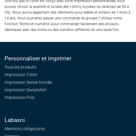
Une fois que le t-shirt est conçu avec votre impression personnalisée, vous
pouvez choisir la quantité et la taille des t-shirts, hoodies ou tanktops de XS à
5XL. Nous avons également des vêtements pour bébés et enfants de 1 mois à
14 ans. Vous souhaitez passer une commande de groupe ? Utilisez notre
fonction "Noms et numéros" pour commander facilement des produits
identiques avec des noms ou des numéros différents en une seule fois.
Personnaliser et imprimer
Tous les produits
Impression T-shirt
Impression Sweat
hoodie
Impression Sweatshirt
Impression Polo
Labasni
Mentions obligatoires