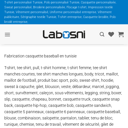
Passer
T-shirt personnalisé Tunisie, Polo personnalisé Tunisie, Casquette personnalisée,
Sweat personnalisé, Broderie personnalisée, Flocage t-shirt, Impression textile
au
Tunisie, Vêtement personnalisé, Uniforme personnalisé entreprise, Vêtement
contenu
publicitaire, Sérigraphie textile Tunisie, T-shirt entreprise, Casquette brodée, Polo
brodé entreprise,
Fabrication casquette baseball en tunisie
T-shirt, tee shirt, pull, t-shirt homme, t-shirt femme, tee shirt
manches courtes, tee shirt manches longues, body, tricot, maillot,
maillot de football, produit bac sport, polo, sweat-shirt, hoodie,
sweat à capuche, gilet, blouson, veste, débardeur, marcel, jogging,
short, survêtement, caleçon, sous-vêtements, legging, string, boxer,
slip, casquette, chapeau, bonnet, casquette truck, casquette snap
back, casquette hip-hop, casquette bob, casquette sandwich,
casquette 5 panneaux, casquette 6 panneaux, casquette baseball,
blouse, combinaison, salopette, pantalon, tablier, tenu de bloc,
tunique, chemise, tenu de travail, vêtement de sécurité, gilet de