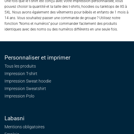
Une fois que le t-shirt est conçu avec votre impression personnalisée, vous
pouvez choisir la quantité et la taille des t-shirts, hoodies ou tanktops de XS à
5XL. Nous avons également des vêtements pour bébés et enfants de 1 mois à
14 ans. Vous souhaitez passer une commande de groupe ? Utilisez notre
fonction "Noms et numéros" pour commander facilement des produits
identiques avec des noms ou des numéros différents en une seule fois.
Personnaliser et imprimer
Tous les produits
Impression T-shirt
Impression Sweat
hoodie
Impression Sweatshirt
Impression Polo
Labasni
Mentions obligatoires